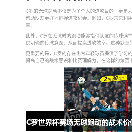
C罗的无球跑动不仅是为了个人的进攻目的，更是
帮助队友更好地把握进攻机会。例如，C罗常常利
置。
此外，C罗在无球时的跑动能够指引队友的传球选
供明确的传球意图，从而提高进攻效率。这种默契
更重要的是，C罗的存在也为年轻球员提供了学习
提高自己的战术意识和比赛理解力。在这样的氛围