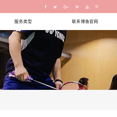
服务类型
联系博鱼官网