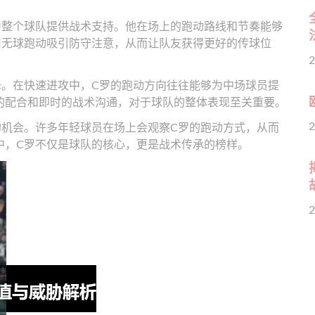
为整个球队提供战术支持。他在场上的跑动路线和节奏能够
用无球跑动吸引防守注意，从而让队友获得更好的传球位
2
择。在快速进攻中，C罗的跑动方向往往能够为中场球员提
的配合和即时的战术沟通，对于球队的整体表现至关重要。
2
的机会。许多年轻球员在场上会观察C罗的跑动方式，从而
中，C罗不仅是球队的核心，更是战术传承的榜样。
2