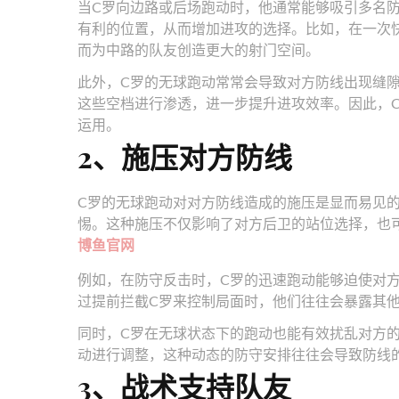
当C罗向边路或后场跑动时，他通常能够吸引多名
有利的位置，从而增加进攻的选择。比如，在一次
而为中路的队友创造更大的射门空间。
此外，C罗的无球跑动常常会导致对方防线出现缝
这些空档进行渗透，进一步提升进攻效率。因此，
运用。
2、施压对方防线
C罗的无球跑动对对方防线造成的施压是显而易见
惕。这种施压不仅影响了对方后卫的站位选择，也
博鱼官网
例如，在防守反击时，C罗的迅速跑动能够迫使对
过提前拦截C罗来控制局面时，他们往往会暴露其
同时，C罗在无球状态下的跑动也能有效扰乱对方
动进行调整，这种动态的防守安排往往会导致防线
3、战术支持队友