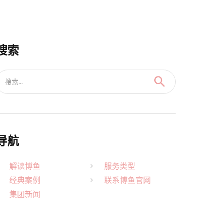
搜索
搜索...
导航
解读博鱼
服务类型
经典案例
联系博鱼官网
集团新闻