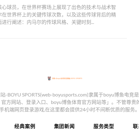
核心球员，在世界杯赛场上展现了出色的技术与战术智
尔在世界杯上的关键传球次数，以及这些传球背后的精
进行阐述：内马尔的传球风格、关键时刻...
站-BOYU SPORTS(web-boyusports.com)隶属于boyu
官方网站、登录入口、boyu博鱼体育官方网站等」。不管尊贵
手机端网页登录游戏,在这里都会提供24小时不间断优质的服务
经典案例
集团新闻
服务类型
联