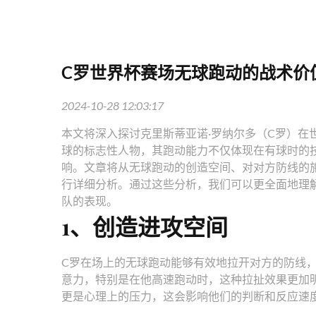
C罗世界杯赛场无球跑动的战术价
2024-10-28 12:03:17
本文将深入探讨克里斯蒂亚诺·罗纳尔多（C罗）在
球的标志性人物，其跑动能力不仅体现在有球时的
响。文章将从无球跑动的创造空间、对对方防线的
行详细分析。通过这些分析，我们可以更全面地理
队的表现。
1、创造进攻空间
C罗在场上的无球跑动能够有效地拉开对方的防线
意力，特别是在他高速跑动时，这种拉扯效果更加
更是心理上的压力，这会影响他们的判断和反应速