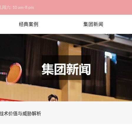
拜六: 10 am-8 pm
经典案例
集团新闻
战术价值与威胁解析