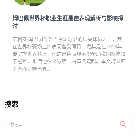
姆巴佩世界杯职业生涯最佳表现解析与影响探
讨
基利安·姆巴佩作为当今足球界的顶尖球员之一，其
在世界杯赛场上的表现备受瞩目。尤其是在2018年
俄罗斯世界杯上，他的出色表现不仅帮助法国队赢得
了冠军，也使他在全球范围内声名鹊起。本文将从四
个方面对姆巴佩...
搜索
搜索...