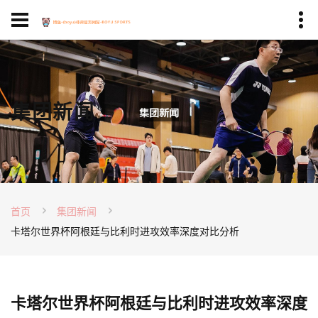
集团新闻
首页
集团新闻
卡塔尔世界杯阿根廷与比利时进攻效率深度对比分析
卡塔尔世界杯阿根廷与比利时进攻效率深度