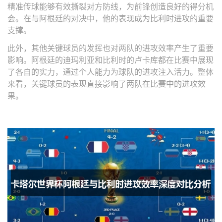
精准传球能够有效撕裂对方防线，为前锋创造良好的得分机
会。在与阿根廷的对决中，他的表现成为比利时进攻的重要
支撑。
此外，其他关键球员的发挥也对两队的进攻效率产生了重要
影响。阿根廷的迪玛利亚和比利时的卢卡库都在比赛中展现
了各自的实力，通过个人能力为球队的进攻注入活力。整体
来看，关键球员的表现直接影响了两队在比赛中的进攻效
果。