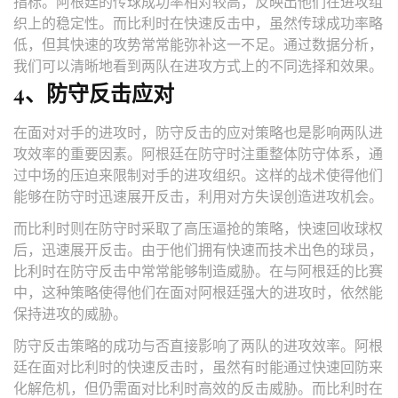
指标。阿根廷的传球成功率相对较高，反映出他们在进攻组
织上的稳定性。而比利时在快速反击中，虽然传球成功率略
低，但其快速的攻势常常能弥补这一不足。通过数据分析，
我们可以清晰地看到两队在进攻方式上的不同选择和效果。
4、防守反击应对
在面对对手的进攻时，防守反击的应对策略也是影响两队进
攻效率的重要因素。阿根廷在防守时注重整体防守体系，通
过中场的压迫来限制对手的进攻组织。这样的战术使得他们
能够在防守时迅速展开反击，利用对方失误创造进攻机会。
而比利时则在防守时采取了高压逼抢的策略，快速回收球权
后，迅速展开反击。由于他们拥有快速而技术出色的球员，
比利时在防守反击中常常能够制造威胁。在与阿根廷的比赛
中，这种策略使得他们在面对阿根廷强大的进攻时，依然能
保持进攻的威胁。
防守反击策略的成功与否直接影响了两队的进攻效率。阿根
廷在面对比利时的快速反击时，虽然有时能通过快速回防来
化解危机，但仍需面对比利时高效的反击威胁。而比利时在