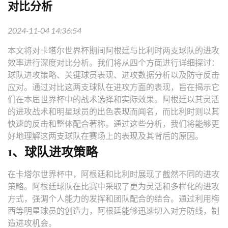
对比分析
2024-11-04 14:36:54
本文将对卡塔尔世界杯期间阿根廷与比利时两支球队的进攻
效率进行深度对比分析。我们将从四个方面进行详细探讨：
球队进攻策略、关键球员表现、进攻数据分析以及防守反击
应对。通过对比这两支球队在进攻方面的表现，旨在揭示它
们在本届世界杯中的战术选择和实际效果。阿根廷以其灵活
的进攻战术和明星球员的出色表现而闻名，而比利时则以其
快速的反击和整体配合著称。通过这些分析，我们将能够更
好地理解这两支球队在赛场上的表现及其背后的原因。
1、球队进攻策略
在卡塔尔世界杯中，阿根廷和比利时展现了截然不同的进攻
策略。阿根廷球队在比赛中采取了更为灵活和多样化的进攻
方式，强调个人能力的发挥和团队配合的结合。通过利用梅
西等明星球员的创造力，阿根廷能够迅速切入对方防线，制
造进攻机会。