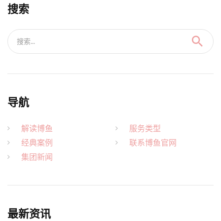
搜索
搜索...
导航
解读博鱼
服务类型
经典案例
联系博鱼官网
集团新闻
最新资讯