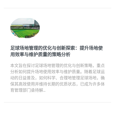
足球场地管理的优化与创新探索：提升场地使
用效率与维护质量的策略分析
本文旨在探讨足球场地管理的优化与创新策略，重点
分析如何提升场地使用效率与维护质量。随着足球运
动的日益普及，如何科学、合理地管理足球场地，确
保其高效使用并维持长期的优质状态，已成为许多体
育管理部门亟待解...