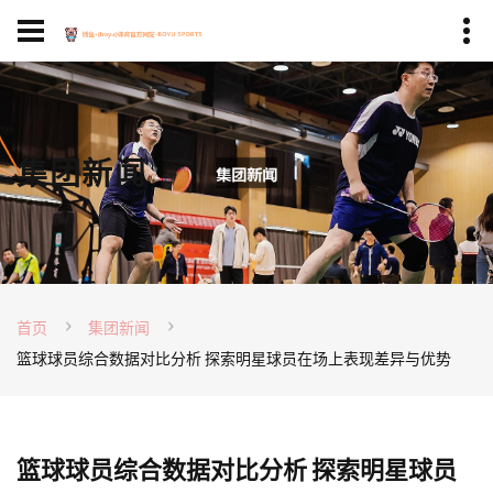
集团新闻
首页
集团新闻
篮球球员综合数据对比分析 探索明星球员在场上表现差异与优势
篮球球员综合数据对比分析 探索明星球员