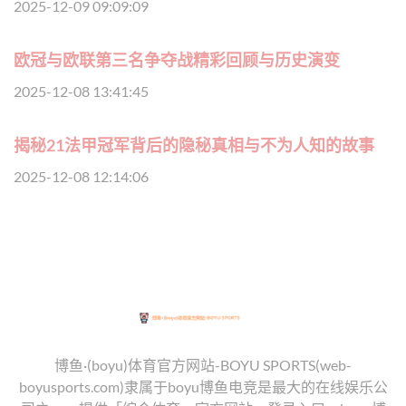
2025-12-09 09:09:09
欧冠与欧联第三名争夺战精彩回顾与历史演变
2025-12-08 13:41:45
揭秘21法甲冠军背后的隐秘真相与不为人知的故事
2025-12-08 12:14:06
博鱼·(boyu)体育官方网站-BOYU SPORTS(web-
boyusports.com)隶属于boyu博鱼电竞是最大的在线娱乐公