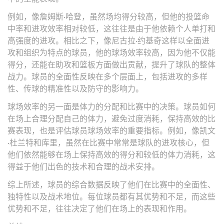
例如，像詹姆斯·哈登，虽然场均得分较高，但他的投篮命
中率和进攻效率相对较低，这往往是由于他依赖个人单打和
高强度的进攻。相比之下，像尼古拉·约基奇这样以全面进
攻和组织为特点的球员，他的球场效率较高，因为他不仅能
得分，还能在助攻和篮板方面做出贡献，提升了球队的整体
战力。球员的全面性反映在多个层面上，包括进攻的多样
性、传球的精准性以及防守的影响力。
球场效率的另一面是体力的分配和比赛中的决策。球员如何
在场上合理分配自己的体力，避免过度消耗，保持高效的比
赛表现，也是评估球员球场效率的重要指标。例如，像凯文
·杜兰特和库里，虽然在比赛中常常是球队的进攻核心，但
他们依然能够在场上保持高效的得分和较低的体力消耗，这
得益于他们出色的技术和合理的战术安排。
综上所述，球员的综合数据反映了他们在比赛中的全面性、
独特性以及战术地位。每位球员都有其优势和不足，而这些
优势和不足，往往决定了他们在场上的表现和作用。