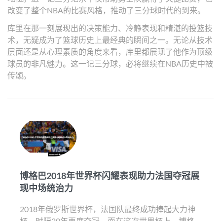
改变了整个NBA的比赛风格，推动了三分球时代的到来。
库里在那一刻展现出的决策能力、冷静表现和精湛的投篮技
术，无疑成为了篮球历史上最经典的瞬间之一。无论从技术
层面还是从心理素质的角度来看，库里都展现了他作为顶级
球员的非凡魅力。这一记三分球，必将继续在NBA历史中被
传颂。
博格巴2018年世界杯闪耀表现助力法国夺冠展
现中场统治力
2018年俄罗斯世界杯，法国队最终成功捧起大力神
杯，时隔20年再度夺冠。而在这次世界杯上，博格