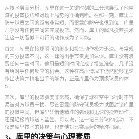
从技术层面分析，库里在这一关键时刻的三分球展现了他精
湛的投篮技巧和对场上局势的准确判断。在那一刻，库里与
防守球员之间的距离非常短，而雷霆的防守也很到位，库里
几乎没有任何空间来完成投篮。然而，库里的超凡投篮技术
让这一切看似不可行的动作成为了可能。
首先，库里在接球瞬间的脚步和投篮动作极为迅速。与常规
的三分投篮不同，这一球的出手节奏更加急促。库里没有浪
费任何一丝时间，他用最短的时间完成了投篮准备，几乎没
有给对手任何反应的机会。这种在高压情况下仍然能够迅速
作出决策并精准出手的能力，正是库里作为顶级球员的体
现。
其次，库里的投篮弧度非常高，确保了球在空中飞行时不容
易被对方球员干扰。尽管雷霆的防守球员极力试图封锁库里
的投篮空间，但库里凭借他精准的弧线和迅速的投篮动作，
还是轻松将球送入篮筐。可以说，这一记三分球的成功，不
仅是库里技术的体现，也是他对比赛局势的精准把握。
3、库里的决策与心理素质