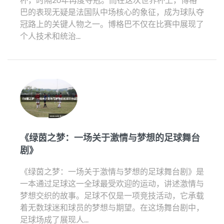
巴的表现无疑是法国队中场核心的象征，成为球队夺
冠路上的关键人物之一。博格巴不仅在比赛中展现了
个人技术和统治...
《绿茵之梦：一场关于激情与梦想的足球舞台
剧》
《绿茵之梦：一场关于激情与梦想的足球舞台剧》是
一本通过足球这一全球最受欢迎的运动，讲述激情与
梦想交织的故事。足球不仅是一项竞技活动，它承载
着无数球迷和球员的梦想与期望。在这场舞台剧中，
足球场成了展现人...