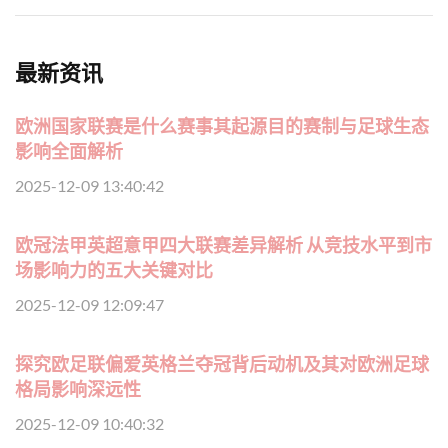
最新资讯
欧洲国家联赛是什么赛事其起源目的赛制与足球生态
影响全面解析
2025-12-09 13:40:42
欧冠法甲英超意甲四大联赛差异解析 从竞技水平到市
场影响力的五大关键对比
2025-12-09 12:09:47
探究欧足联偏爱英格兰夺冠背后动机及其对欧洲足球
格局影响深远性
2025-12-09 10:40:32