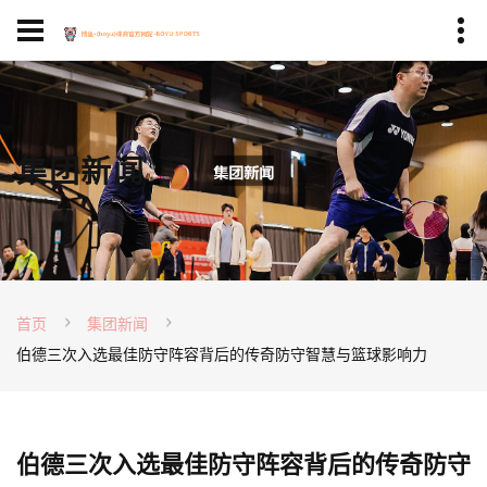
集团新闻
首页
集团新闻
伯德三次入选最佳防守阵容背后的传奇防守智慧与篮球影响力
伯德三次入选最佳防守阵容背后的传奇防守