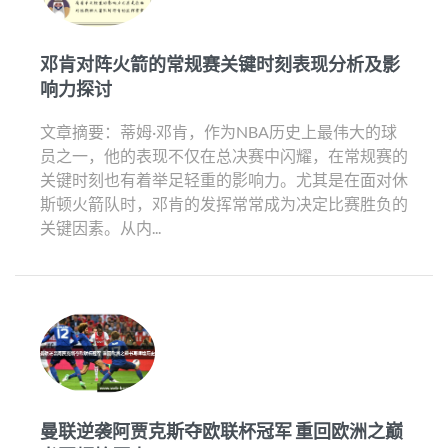
邓肯对阵火箭的常规赛关键时刻表现分析及影
响力探讨
文章摘要：蒂姆·邓肯，作为NBA历史上最伟大的球
员之一，他的表现不仅在总决赛中闪耀，在常规赛的
关键时刻也有着举足轻重的影响力。尤其是在面对休
斯顿火箭队时，邓肯的发挥常常成为决定比赛胜负的
关键因素。从内...
曼联逆袭阿贾克斯夺欧联杯冠军 重回欧洲之巅