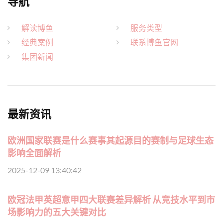
导航
解读博鱼
服务类型
经典案例
联系博鱼官网
集团新闻
最新资讯
欧洲国家联赛是什么赛事其起源目的赛制与足球生态
影响全面解析
2025-12-09 13:40:42
欧冠法甲英超意甲四大联赛差异解析 从竞技水平到市
场影响力的五大关键对比