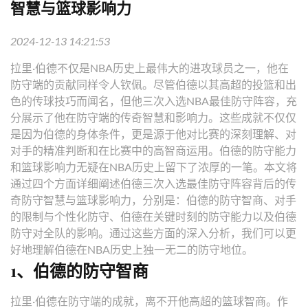
智慧与篮球影响力
2024-12-13 14:21:53
拉里·伯德不仅是NBA历史上最伟大的进攻球员之一，他在
防守端的贡献同样令人钦佩。尽管伯德以其高超的投篮和出
色的传球技巧而闻名，但他三次入选NBA最佳防守阵容，充
分展示了他在防守端的传奇智慧和影响力。这些成就不仅仅
是因为伯德的身体条件，更是源于他对比赛的深刻理解、对
对手的精准判断和在比赛中的高智商运用。伯德的防守能力
和篮球影响力无疑在NBA历史上留下了浓厚的一笔。本文将
通过四个方面详细阐述伯德三次入选最佳防守阵容背后的传
奇防守智慧与篮球影响力，分别是：伯德的防守智商、对手
的限制与个性化防守、伯德在关键时刻的防守能力以及伯德
防守对全队的影响。通过这些方面的深入分析，我们可以更
好地理解伯德在NBA历史上独一无二的防守地位。
1、伯德的防守智商
拉里·伯德在防守端的成就，离不开他高超的篮球智商。作