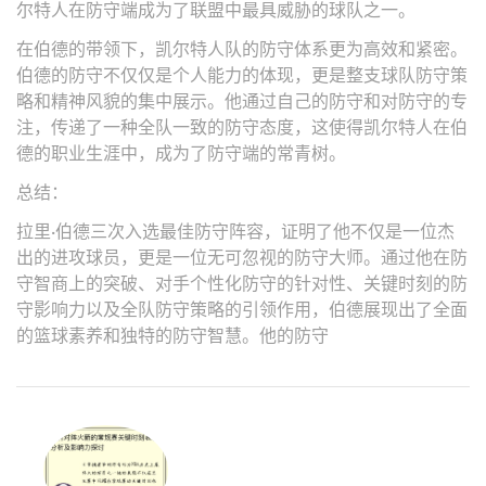
尔特人在防守端成为了联盟中最具威胁的球队之一。
在伯德的带领下，凯尔特人队的防守体系更为高效和紧密。
伯德的防守不仅仅是个人能力的体现，更是整支球队防守策
略和精神风貌的集中展示。他通过自己的防守和对防守的专
注，传递了一种全队一致的防守态度，这使得凯尔特人在伯
德的职业生涯中，成为了防守端的常青树。
总结：
拉里·伯德三次入选最佳防守阵容，证明了他不仅是一位杰
出的进攻球员，更是一位无可忽视的防守大师。通过他在防
守智商上的突破、对手个性化防守的针对性、关键时刻的防
守影响力以及全队防守策略的引领作用，伯德展现出了全面
的篮球素养和独特的防守智慧。他的防守