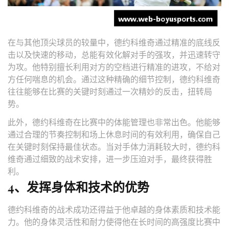
在与其他顶尖球员的较量中，德约科维奇通过精准的底线反
击以及快速的移动，总能有效化解对手的强攻，并迅速转守
为攻。他特别擅长利用对方的空档进行精准的进攻，不给对
方任何喘息的机会。通过这种精确的细节控制，德约科维奇
往往能够在比赛的关键时刻通过一次精妙的反击，扭转局
势。
此外，德约科维奇在比赛中的体能管理也非常出色。他能够
通过合理的节奏控制和场上休息时间的有效利用，确保自己
在关键时刻保持最佳状态。当对手体力消耗较大时，德约科
维奇通过细致的战术安排，进一步压迫对手，最终获得胜
利。
4、发挥身体和技术的优势
德约科维奇的战术成功还得益于他卓越的身体素质和技术能
力。他的身体灵活性和耐力使得他在长时间的高强度比赛中