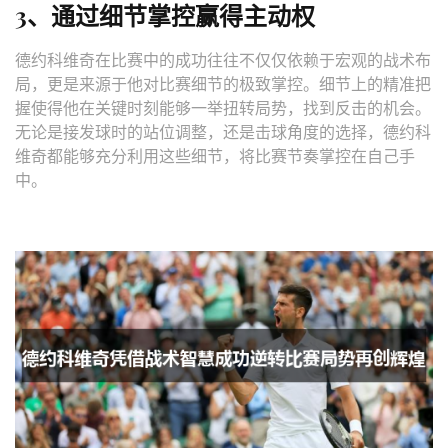
3、通过细节掌控赢得主动权
德约科维奇在比赛中的成功往往不仅仅依赖于宏观的战术布
局，更是来源于他对比赛细节的极致掌控。细节上的精准把
握使得他在关键时刻能够一举扭转局势，找到反击的机会。
无论是接发球时的站位调整，还是击球角度的选择，德约科
维奇都能够充分利用这些细节，将比赛节奏掌控在自己手
中。