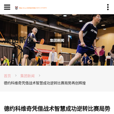
集团新闻
首页
集团新闻
德约科维奇凭借战术智慧成功逆转比赛局势再创辉煌
德约科维奇凭借战术智慧成功逆转比赛局势