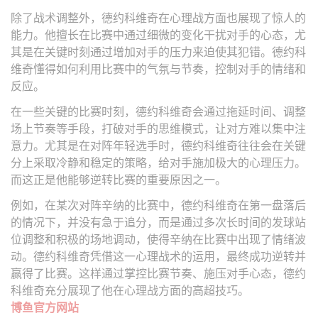
除了战术调整外，德约科维奇在心理战方面也展现了惊人的
能力。他擅长在比赛中通过细微的变化干扰对手的心态，尤
其是在关键时刻通过增加对手的压力来迫使其犯错。德约科
维奇懂得如何利用比赛中的气氛与节奏，控制对手的情绪和
反应。
在一些关键的比赛时刻，德约科维奇会通过拖延时间、调整
场上节奏等手段，打破对手的思维模式，让对方难以集中注
意力。尤其是在对阵年轻选手时，德约科维奇往往会在关键
分上采取冷静和稳定的策略，给对手施加极大的心理压力。
而这正是他能够逆转比赛的重要原因之一。
例如，在某次对阵辛纳的比赛中，德约科维奇在第一盘落后
的情况下，并没有急于追分，而是通过多次长时间的发球站
位调整和积极的场地调动，使得辛纳在比赛中出现了情绪波
动。德约科维奇凭借这一心理战术的运用，最终成功逆转并
赢得了比赛。这样通过掌控比赛节奏、施压对手心态，德约
科维奇充分展现了他在心理战方面的高超技巧。
博鱼官方网站