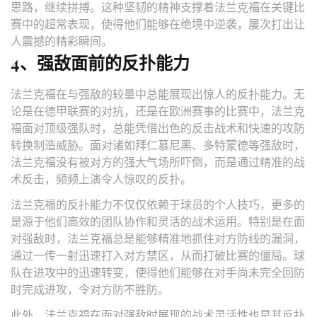
思路，继续拼搏。这种坚韧的精神支撑着法兰克福在关键比
赛中的超常表现，使得他们能够在绝境中逆袭，屡次打出让
人震撼的精彩瞬间。
4、强敌面前的反扑能力
法兰克福在与强敌的较量中总能展现出惊人的反扑能力。无
论是在德甲联赛的对抗，还是在欧洲赛事的比赛中，法兰克
福面对顶级强队时，总能凭借出色的反击战术和快速的攻防
转换制造威胁。面对诸如拜仁慕尼黑、多特蒙德等强敌时，
法兰克福没有被对方的强大气场所吓倒，而是通过精准的战
术反击，频频上演令人惊叹的反扑。
法兰克福的反扑能力不仅仅依赖于球员的个人技巧，更多的
是源于他们高效的团队协作和灵活的战术运用。特别是在面
对强敌时，法兰克福总是能够精准地抓住对方防线的漏洞，
通过一传一射迅速打入对方禁区，从而打破比赛的僵局。球
队在进攻中的迅速转变，使得他们能够在对手尚未完全回防
时完成进攻，令对方防不胜防。
此外，法兰克福在面对强敌时展现的战术灵活性也是其反扑