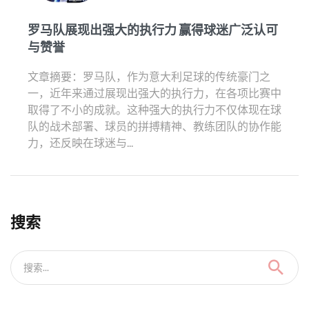
罗马队展现出强大的执行力 赢得球迷广泛认可
与赞誉
文章摘要：罗马队，作为意大利足球的传统豪门之
一，近年来通过展现出强大的执行力，在各项比赛中
取得了不小的成就。这种强大的执行力不仅体现在球
队的战术部署、球员的拼搏精神、教练团队的协作能
力，还反映在球迷与...
搜索
搜索...