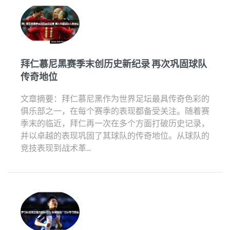
拜仁慕尼黑赛季末创历史新纪录 再次巩固球队
传奇地位
文章摘要：拜仁慕尼黑作为世界足坛最具传奇色彩的
俱乐部之一，在每个赛季的表现都备受关注。随着赛
季末的临近，拜仁再一次在多个方面打破历史记录，
并以卓越的表现巩固了其球队的传奇地位。从球队的
竞技表现到战术革...