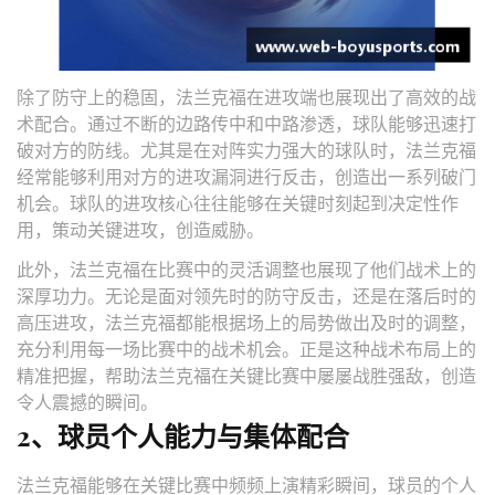
除了防守上的稳固，法兰克福在进攻端也展现出了高效的战
术配合。通过不断的边路传中和中路渗透，球队能够迅速打
破对方的防线。尤其是在对阵实力强大的球队时，法兰克福
经常能够利用对方的进攻漏洞进行反击，创造出一系列破门
机会。球队的进攻核心往往能够在关键时刻起到决定性作
用，策动关键进攻，创造威胁。
此外，法兰克福在比赛中的灵活调整也展现了他们战术上的
深厚功力。无论是面对领先时的防守反击，还是在落后时的
高压进攻，法兰克福都能根据场上的局势做出及时的调整，
充分利用每一场比赛中的战术机会。正是这种战术布局上的
精准把握，帮助法兰克福在关键比赛中屡屡战胜强敌，创造
令人震撼的瞬间。
2、球员个人能力与集体配合
法兰克福能够在关键比赛中频频上演精彩瞬间，球员的个人