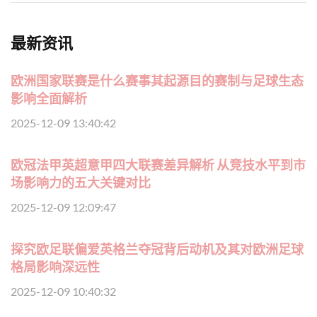
最新资讯
欧洲国家联赛是什么赛事其起源目的赛制与足球生态
影响全面解析
2025-12-09 13:40:42
欧冠法甲英超意甲四大联赛差异解析 从竞技水平到市
场影响力的五大关键对比
2025-12-09 12:09:47
探究欧足联偏爱英格兰夺冠背后动机及其对欧洲足球
格局影响深远性
2025-12-09 10:40:32