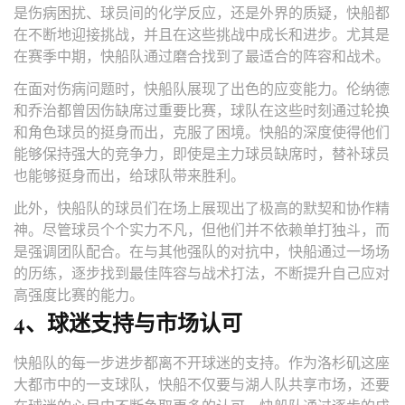
是伤病困扰、球员间的化学反应，还是外界的质疑，快船都
在不断地迎接挑战，并且在这些挑战中成长和进步。尤其是
在赛季中期，快船队通过磨合找到了最适合的阵容和战术。
在面对伤病问题时，快船队展现了出色的应变能力。伦纳德
和乔治都曾因伤缺席过重要比赛，球队在这些时刻通过轮换
和角色球员的挺身而出，克服了困境。快船的深度使得他们
能够保持强大的竞争力，即使是主力球员缺席时，替补球员
也能够挺身而出，给球队带来胜利。
此外，快船队的球员们在场上展现出了极高的默契和协作精
神。尽管球员个个实力不凡，但他们并不依赖单打独斗，而
是强调团队配合。在与其他强队的对抗中，快船通过一场场
的历练，逐步找到最佳阵容与战术打法，不断提升自己应对
高强度比赛的能力。
4、球迷支持与市场认可
快船队的每一步进步都离不开球迷的支持。作为洛杉矶这座
大都市中的一支球队，快船不仅要与湖人队共享市场，还要