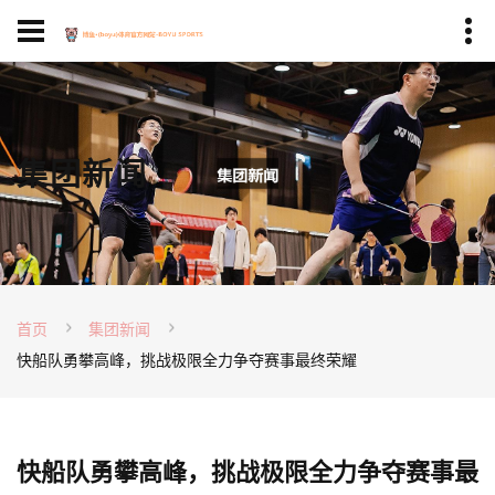
集团新闻
首页
集团新闻
快船队勇攀高峰，挑战极限全力争夺赛事最终荣耀
快船队勇攀高峰，挑战极限全力争夺赛事最