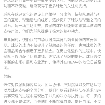
在球迷的心目中不断争取更多的认可。快船队通过逐步的成
功和不断突破，逐渐获得了更多球迷的关注与支持。
球队在球迷文化的建设上也做得十分出色，快船队通过与社
区的互动、球迷活动的组织，逐步提升了球队与球迷之间的
联系。每一场主场比赛，快船的球迷都能够带来震耳欲聋的
支持声浪，他们为球队提供了极大的精神动力。
与此同时，快船队的市场认可是其背后商业价值的重要体
现。球队的成功不仅提升了赞助商的信任度，也为球员的代
言和品牌合作创造了更多机会。在商业化运作的过程中，快
船队不仅收获了比赛成绩，更实现了品牌的提升。球队通过
不断的市场扩展和商业运作，使得其在NBA中的地位日益稳
固。
总结：
通过对快船队阵容建设、团队协作、应对挑战以及市场认可
以及球迷支持的全面分析，我们可以看到快船队在追求NBA
赛事荣耀的过程中展现出了非凡的决心与执行力。每一步的
进步都不是偶然，而是他们不断挑战自我、提升自我，不畏