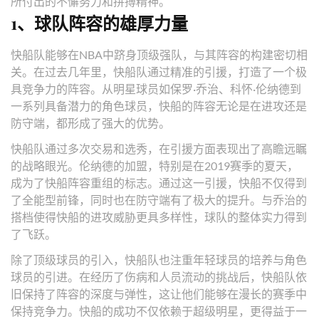
所付出的不懈努力和拼搏精神。
1、球队阵容的雄厚力量
快船队能够在NBA中跻身顶级强队，与其阵容的构建密切相
关。在过去几年里，快船队通过精准的引援，打造了一个极
具竞争力的阵容。从明星球员如保罗·乔治、科怀·伦纳德到
一系列具备潜力的角色球员，快船的阵容无论是在进攻还是
防守端，都形成了强大的优势。
快船队通过多次交易和选秀，在引援方面表现出了高瞻远瞩
的战略眼光。伦纳德的加盟，特别是在2019赛季的夏天，
成为了快船阵容重组的标志。通过这一引援，快船不仅得到
了全能型前锋，同时也在防守端有了极大的提升。与乔治的
搭档使得快船的进攻威胁更具多样性，球队的整体实力得到
了飞跃。
除了顶级球员的引入，快船队也注重年轻球员的培养与角色
球员的引进。在经历了伤病和人员流动的挑战后，快船队依
旧保持了阵容的深度与弹性，这让他们能够在漫长的赛季中
保持竞争力。快船的成功不仅依赖于超级明星，更得益于一