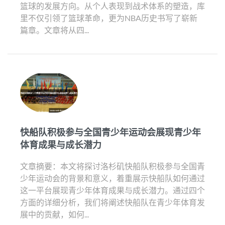
篮球的发展方向。从个人表现到战术体系的塑造，库
里不仅引领了篮球革命，更为NBA历史书写了崭新
篇章。文章将从四...
快船队积极参与全国青少年运动会展现青少年
体育成果与成长潜力
文章摘要：本文将探讨洛杉矶快船队积极参与全国青
少年运动会的背景和意义，着重展示快船队如何通过
这一平台展现青少年体育成果与成长潜力。通过四个
方面的详细分析，我们将阐述快船队在青少年体育发
展中的贡献，如何...