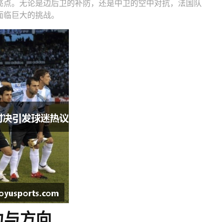
亮点。无论是边后卫的补防，还是中卫的空中对抗，法国队
面临巨大的挑战。
力与方向