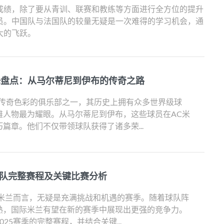
成绩，除了要从青训、联赛和教练等方面进行全方位的提升
员。中国队与法国队的较量无疑是一次难得的学习机会，通
大的飞跃。
锋盘点：从马尔蒂尼到伊布的传奇之路
具传奇色彩的俱乐部之一，其历史上拥有众多世界级球
雄人物最为耀眼。从马尔蒂尼到伊布，这些球员在AC米
篇章。他们不仅带领球队获得了诸多荣...
兰队完整赛程及关键比赛分析
际米兰而言，无疑是充满挑战和机遇的赛季。随着球队阵
熟，国际米兰有望在新的赛季中展现出更强的竞争力。
25赛季的完整赛程，并结合关键...