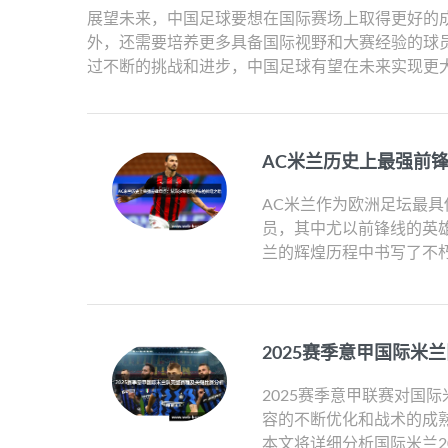
展望未来，中国足球要想在国际赛场上取得更好的
外，还需要培养更多具备国际视野和大赛经验的球
过不断的挑战和进步，中国足球有望在未来实现更
AC米兰历史上最强前
AC米兰作为欧洲足坛最
员，其中尤以前锋线的英
兰的辉煌历程中书写了不朽
2025赛季意甲国际米
2025赛季意甲联赛对国
容的不断优化和战术的成
本文将详细分析国际米兰20