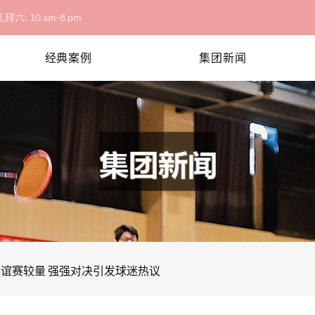
拜六: 10 am-8 pm
经典案例
集团新闻
谊赛较量 强强对决引发球迷热议