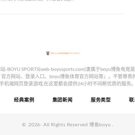
站-BOYU SPORTS(web-boyusports.com)隶属于boyu
官方网站、登录入口、boyu博鱼体育官方网站等」。不管尊贵
手机端网页登录游戏,在这里都会提供24小时不间断优质的服务
经典案例
集团新闻
服务类型
联
©
2026
- All Rights Reserved
博鱼boyu
.