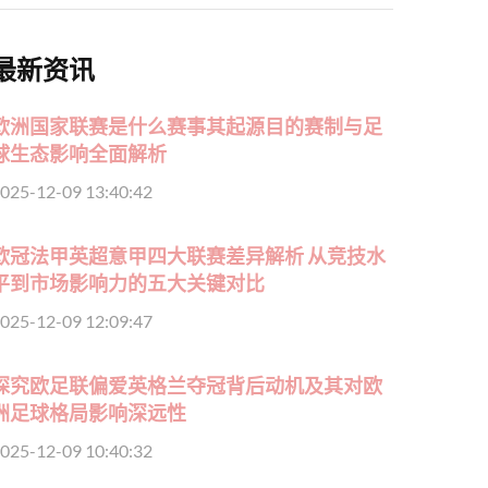
最新资讯
欧洲国家联赛是什么赛事其起源目的赛制与足
球生态影响全面解析
025-12-09 13:40:42
欧冠法甲英超意甲四大联赛差异解析 从竞技水
平到市场影响力的五大关键对比
025-12-09 12:09:47
探究欧足联偏爱英格兰夺冠背后动机及其对欧
洲足球格局影响深远性
025-12-09 10:40:32