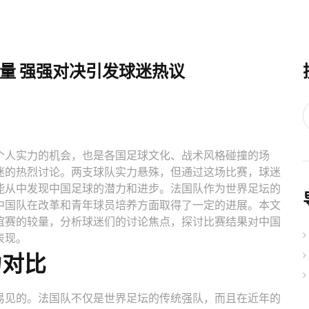
量 强强对决引发球迷热议
个人实力的机会，也是各国足球文化、战术风格碰撞的场
迷的热烈讨论。两支球队实力悬殊，但通过这场比赛，球迷
能从中发现中国足球的潜力和进步。法国队作为世界足坛的
中国队在改革和青年球员培养方面取得了一定的进展。本文
谊赛的较量，分析球迷们的讨论焦点，探讨比赛结果对中国
表现。
力对比
易见的。法国队不仅是世界足坛的传统强队，而且在近年的