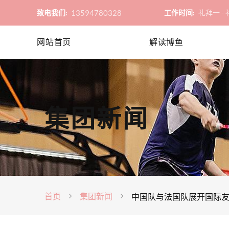
13594780328
致电我们:
工作时间:
礼拜一 - 礼
网站首页
解读博鱼
集团新闻
首页
集团新闻
中国队与法国队展开国际友