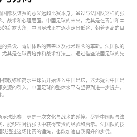
场国际友谊赛的意义远超比赛本身。通过与法国队这样的强
术、战术和心理层面。中国足球的未来，尤其是在青训和本
员的崭露头角，中国足球正在逐步走出低谷，朝着更高的目
施的建设、青训体系的完善以及战术理念的革新。法国队的
，尤其是在球员培养和战术打法上。通过借鉴法国足球的先
外籍教练和高水平球员开始进入中国足坛，这无疑为中国足
部资源的引入，中国足球的整体水平有望得到进一步提升，
件。
场足球比赛，更是一次文化与战术的碰撞。尽管中国队与法
赛，能够在对抗强队中获得宝贵的经验和启示。法国队的技
国队通过这场比赛的锤炼，也能加速自我提升的步伐。