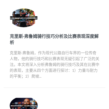
克里斯·弗鲁姆骑行技巧分析及比赛表现深度解
析
克里斯·弗鲁姆，作为现代公路自行车界的一位传奇
人物，他的骑行技巧和比赛表现无疑引起了广泛的关
注。本文将深入分析弗鲁姆的骑行技巧及其在比赛中
的表现，主要从四个方面进行探讨：1）力量与耐力
的平衡；2）爬坡...