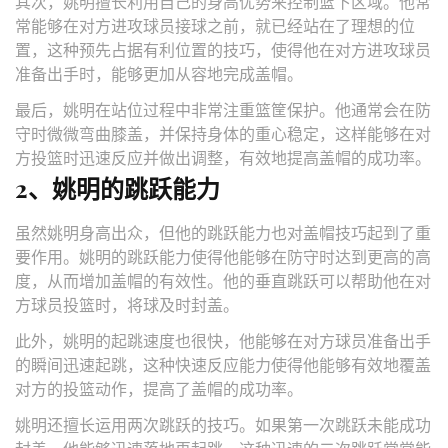
其次，姚明擅长利用自己的身高优势来控制篮下区域。他常
常能够在对方进攻球员接球之前，就已经站在了理想的位
置，这种预先占据有利位置的技巧，使得他在对方进攻球员
准备出手时，能够更加从容地完成盖帽。
最后，姚明在站位过程中非常注重篮筐保护。他通常会在防
守时微微弯曲膝盖，并保持身体的重心稳定，这样能够在对
方投篮时迅速反应并做出调整，有效地提高盖帽的成功率。
2、姚明的跳跃能力
虽然姚明身高出众，但他的跳跃能力也对盖帽技巧起到了重
要作用。姚明的跳跃能力使得他能够在防守时达到更高的高
度，从而增加盖帽的有效性。他的垂直跳跃可以帮助他在对
方球员投篮时，将球及时封盖。
此外，姚明的起跳速度也很快，他能够在对方球员准备出手
的瞬间迅速起跳，这种快速反应能力使得他能够有效地覆盖
对方的投篮动作，提高了盖帽的成功率。
姚明还擅长运用两次跳跃的技巧。如果第一次跳跃未能成功