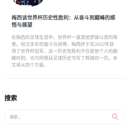
梅西谈世界杯历史性胜利：从奋斗到巅峰的感
悟与展望
在梅西的足球生涯中，世界杯一直是他梦寐以求的荣
誉。经过多年的奋斗与拼搏，梅西终于在2022年获
得了世界杯冠军，这一历史性胜利不仅是他个人的巅
峰时刻，也为阿根廷足球历史书写了辉煌的一页。本
文将从四个方面...
搜索
搜索...