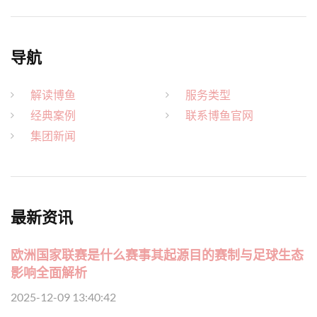
导航
解读博鱼
服务类型
经典案例
联系博鱼官网
集团新闻
最新资讯
欧洲国家联赛是什么赛事其起源目的赛制与足球生态
影响全面解析
2025-12-09 13:40:42