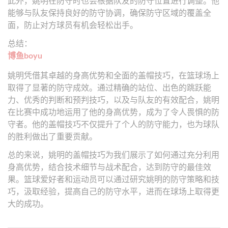
此外，姚明在防守时也会根据队友的防守位置进行调整。他
能够与队友保持良好的防守协调，确保防守区域的覆盖全
面，防止对方球员有机会轻松出手。
总结：
博鱼boyu
姚明凭借其卓越的身高优势和全面的盖帽技巧，在篮球场上
取得了显著的防守成效。通过精确的站位、出色的跳跃能
力、优秀的判断和预判技巧，以及与队友的有效配合，姚明
在比赛中成功地运用了他的身高优势，成为了令人畏惧的防
守者。他的盖帽技巧不仅提升了个人的防守能力，也为球队
的胜利做出了重要贡献。
总的来说，姚明的盖帽技巧为我们展示了如何通过充分利用
身高优势，结合技术细节与战术配合，达到防守的最佳效
果。篮球爱好者和运动员可以通过研究姚明的防守策略和技
巧，汲取经验，提高自己的防守水平，进而在球场上取得更
大的成功。