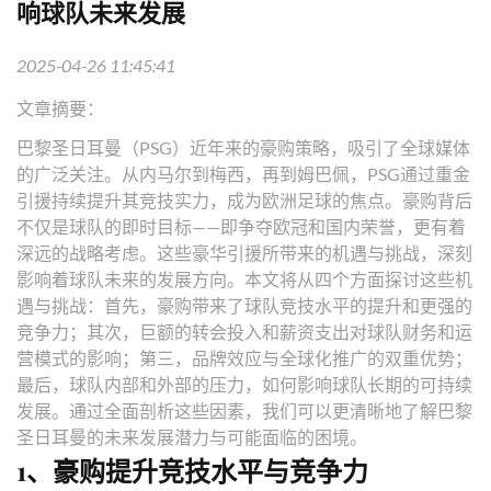
响球队未来发展
2025-04-26 11:45:41
文章摘要：
巴黎圣日耳曼（PSG）近年来的豪购策略，吸引了全球媒体
的广泛关注。从内马尔到梅西，再到姆巴佩，PSG通过重金
引援持续提升其竞技实力，成为欧洲足球的焦点。豪购背后
不仅是球队的即时目标——即争夺欧冠和国内荣誉，更有着
深远的战略考虑。这些豪华引援所带来的机遇与挑战，深刻
影响着球队未来的发展方向。本文将从四个方面探讨这些机
遇与挑战：首先，豪购带来了球队竞技水平的提升和更强的
竞争力；其次，巨额的转会投入和薪资支出对球队财务和运
营模式的影响；第三，品牌效应与全球化推广的双重优势；
最后，球队内部和外部的压力，如何影响球队长期的可持续
发展。通过全面剖析这些因素，我们可以更清晰地了解巴黎
圣日耳曼的未来发展潜力与可能面临的困境。
1、豪购提升竞技水平与竞争力