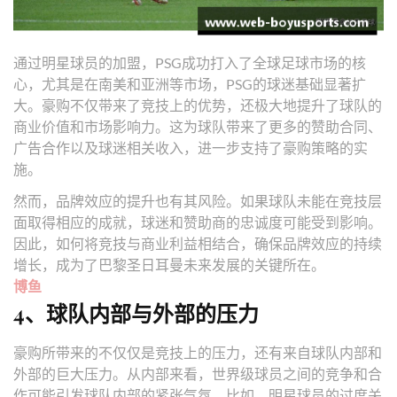
通过明星球员的加盟，PSG成功打入了全球足球市场的核
心，尤其是在南美和亚洲等市场，PSG的球迷基础显著扩
大。豪购不仅带来了竞技上的优势，还极大地提升了球队的
商业价值和市场影响力。这为球队带来了更多的赞助合同、
广告合作以及球迷相关收入，进一步支持了豪购策略的实
施。
然而，品牌效应的提升也有其风险。如果球队未能在竞技层
面取得相应的成就，球迷和赞助商的忠诚度可能受到影响。
因此，如何将竞技与商业利益相结合，确保品牌效应的持续
增长，成为了巴黎圣日耳曼未来发展的关键所在。
博鱼
4、球队内部与外部的压力
豪购所带来的不仅仅是竞技上的压力，还有来自球队内部和
外部的巨大压力。从内部来看，世界级球员之间的竞争和合
作可能引发球队内部的紧张气氛。比如，明星球员的过度关