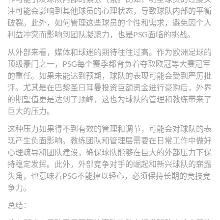
注可能会影响到其他球员的心理状态，导致球队内部的平衡
破裂。此外，如何管理这些球员的个性和需求，避免因个人
利益冲突而影响到团队凝聚力，也是PSG面临的挑战。
从外部来看，媒体和球迷的期待往往过高。作为欧洲足球的
顶级豪门之一，PSG每个赛季都背负着夺取欧冠等大赛冠军
的重任。如果未能达到预期，球队的表现可能会受到严厉批
评。尤其是在巴黎圣日耳曼投资巨额资金进行豪购后，外界
的期望值更是达到了顶峰，这也为球队的管理和教练带来了
巨大的压力。
这种压力如果得不到有效的管理和调节，可能会对球队的表
现产生负面影响。教练团队和管理层需要在日常工作中做好
心理疏导和团队建设，确保球队能够在巨大的外部压力下保
持稳定发挥。此外，外部竞争对手的崛起和新兴球队的崭露
头角，也意味着PSG不能掉以轻心，必须保持长期的竞技竞
争力。
总结：