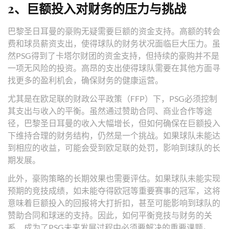
2、巨额投入对财务的压力与挑战
巴黎圣日耳曼的豪购无疑需要巨额的资金支持。高额的转会
费和球员薪资支出，使得球队的财务状况面临巨大压力。虽
然PSG得到了卡塔尔财团的资金支持，但持续的豪购并不是
一项无风险的投资。高昂的支出使得球队需要在其他方面寻
找更多的盈利机会，确保财务的健康运营。
尤其是在欧足联的财政公平政策（FFP）下，PSG必须控制
其支出与收入的平衡。虽然通过赞助合同、商业合作等途
径，巴黎圣日耳曼的收入大幅增长，但如何确保在巨额投入
下维持合理的财务结构，仍然是一个挑战。如果球队未能达
到相应的收益，可能会受到欧足联的处罚，影响到球队的长
期发展。
此外，豪购策略的长期效果也需要评估。如果球队未能实现
预期的竞技成绩，如未能夺得欧冠等重要赛事的冠军，这将
意味着巨额投入的回报将大打折扣，甚至可能影响到球队的
赞助合同和球迷的支持。因此，如何平衡竞技与财务的关
系，成为了PSG未来发展过程中必须要解决的重要课题。