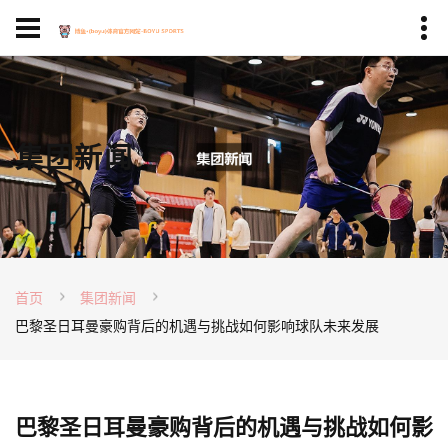
集团新闻
首页
集团新闻
巴黎圣日耳曼豪购背后的机遇与挑战如何影响球队未来发展
巴黎圣日耳曼豪购背后的机遇与挑战如何影