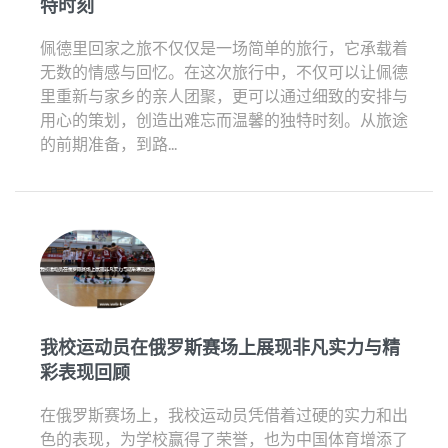
特时刻
佩德里回家之旅不仅仅是一场简单的旅行，它承载着
无数的情感与回忆。在这次旅行中，不仅可以让佩德
里重新与家乡的亲人团聚，更可以通过细致的安排与
用心的策划，创造出难忘而温馨的独特时刻。从旅途
的前期准备，到路...
我校运动员在俄罗斯赛场上展现非凡实力与精
彩表现回顾
在俄罗斯赛场上，我校运动员凭借着过硬的实力和出
色的表现，为学校赢得了荣誉，也为中国体育增添了