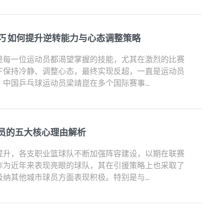
巧 如何提升逆转能力与心态调整策略
是每一位运动员都渴望掌握的技能，尤其在激烈的比赛
下保持冷静、调整心态，最终实现反超，一直是运动员
中国乒乓球运动员梁靖崑在多个国际赛事...
员的五大核心理由解析
提升，各支职业篮球队不断加强阵容建设，以期在联赛
作为近年来表现亮眼的球队，其在引援策略上也采取了
纳其他城市球员方面表现积极。特别是与...