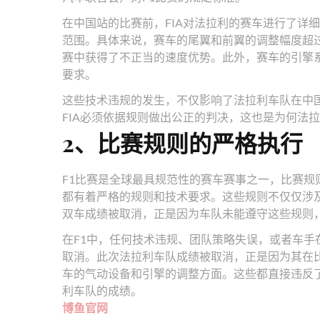
在中国站的比赛前，FIA对法拉利的赛车进行了详
范围。具体来说，赛车的尾翼和前翼的调整幅度超
赛中获得了不正当的速度优势。此外，赛车的引擎
要求。
这些技术违规的发生，不仅影响了法拉利车队在中
FIA必须依据规则做出公正的判决，这也是为何法
2、比赛规则的严格执行
F1比赛是全球最具规范性的赛车赛事之一，比赛规
都有着严格的规则和技术要求。这些规则不仅仅涉
双车成绩被取消，正是因为车队未能遵守这些规则
在F1中，任何技术违规、团队策略失误，或者车
取消。此次法拉利车队成绩被取消，正是因为其在比
车的气动设备和引擎的调整方面。这些都直接违反了
利车队的成绩。
博鱼官网