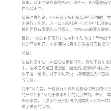
赛事，公正性是赛事的核心价值之一，FIA需要确
性与公正性。
值得注意的是，FIA在对法拉利车队进行处罚时，
则进行了判罚。这一公正的判决不仅维护了比赛的公
种判罚具有重要的示范意义，也为未来的赛事提供
最终，FIA的判罚虽然让法拉利车队付出了巨大的
样的严格判罚，才能保障F1赛事的健康发展和全球
总结：
法拉利双车在F1中国站成绩被取消，反映了赛车
中，技术违规是直接原因，而比赛规则的严格执行
致了这一结果。对于车队来说，如何避免技术违规
的问题。
对于FIA而言，严格执行比赛规则和确保赛事的公
的严谨性和FIA对于技术规范的高度重视。未来，
整体来看，此次事件虽然对法拉利车队来说是一次
供了重要的保障。