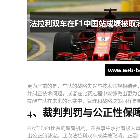
更为严重的是，车队的战略失误与技术违规相结合，
并纠正技术问题，或者在比赛过程中能够做出更为
提醒车队在未来的比赛中，管理和战略决策同样是
4、裁判判罚与公正性保
FIA作为F1比赛的监管机构，在赛事中承担着极为
出公正的裁定。此次法拉利双车成绩被取消，正是F