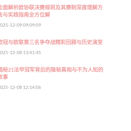
全面解析欧协联决赛规则及其赛制深度理解方
法与实践指南全方位解
025-12-09 09:09:09
欧冠与欧联第三名争夺战精彩回顾与历史演变
025-12-08 13:41:45
揭秘21法甲冠军背后的隐秘真相与不为人知的
故事
025-12-08 12:14:06