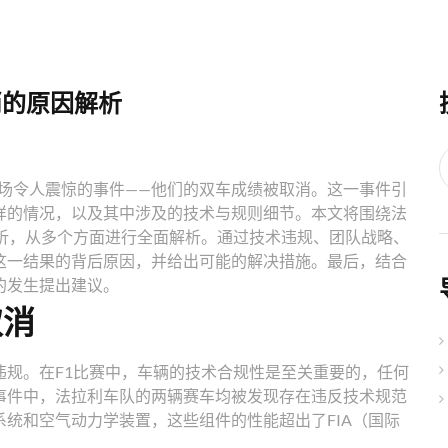
消的原因解析
了一场令人震惊的事件——他们的双车成绩被取消。这一事件引
样的情况，以及其中涉及的技术与规则细节。本文将围绕法
分析，从多个方面进行全面解析。通过技术违规、团队战略、
这一结果的背后原因，并给出可能的解决措施。最后，结合
的发生提出建议。
取消
违规。在F1比赛中，车辆的技术合规性是至关重要的，任何
事件中，法拉利车队的两辆赛车均被发现存在违反技术规范
统和空气动力学装置，这些组件的性能超出了FIA（国际