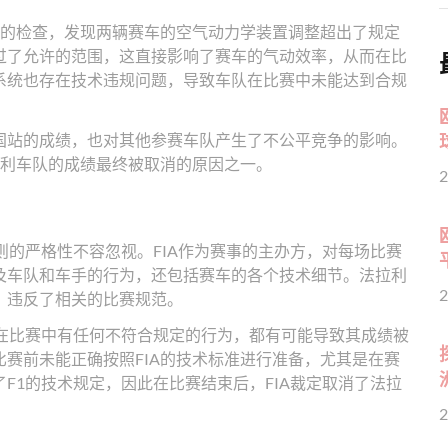
细的检查，发现两辆赛车的空气动力学装置调整超出了规定
过了允许的范围，这直接影响了赛车的气动效率，从而在比
系统也存在技术违规问题，导致车队在比赛中未能达到合规
国站的成绩，也对其他参赛车队产生了不公平竞争的影响。
拉利车队的成绩最终被取消的原因之一。
2
则的严格性不容忽视。FIA作为赛事的主办方，对每场比赛
及车队和车手的行为，还包括赛车的各个技术细节。法拉利
2
，违反了相关的比赛规范。
手在比赛中有任何不符合规定的行为，都有可能导致其成绩被
赛前未能正确按照FIA的技术标准进行准备，尤其是在赛
F1的技术规定，因此在比赛结束后，FIA裁定取消了法拉
2