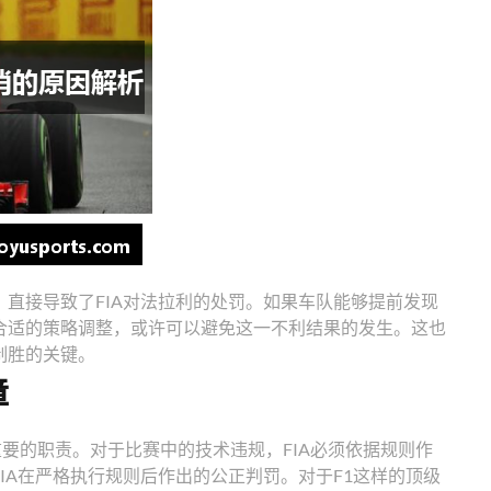
直接导致了FIA对法拉利的处罚。如果车队能够提前发现
合适的策略调整，或许可以避免这一不利结果的发生。这也
制胜的关键。
障
重要的职责。对于比赛中的技术违规，FIA必须依据规则作
IA在严格执行规则后作出的公正判罚。对于F1这样的顶级