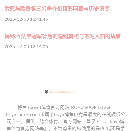
欧冠与欧联第三名争夺战精彩回顾与历史演变
2025-12-08 13:41:45
揭秘21法甲冠军背后的隐秘真相与不为人知的故事
2025-12-08 12:14:06
博鱼·(boyu)体育官方网站-BOYU SPORTS(web-
boyusports.com)隶属于boyu博鱼电竞是最大的在线娱乐公
司之一，提供「综合体育、官方网站、登录入口、boyu博
鱼体育官方网站等」。不管尊贵的您使用的是PC端还是手