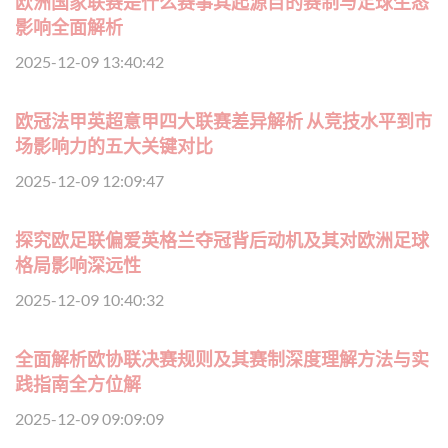
欧洲国家联赛是什么赛事其起源目的赛制与足球生态
影响全面解析
2025-12-09 13:40:42
欧冠法甲英超意甲四大联赛差异解析 从竞技水平到市
场影响力的五大关键对比
2025-12-09 12:09:47
探究欧足联偏爱英格兰夺冠背后动机及其对欧洲足球
格局影响深远性
2025-12-09 10:40:32
全面解析欧协联决赛规则及其赛制深度理解方法与实
践指南全方位解
2025-12-09 09:09:09