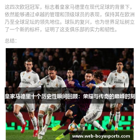
这四次欧冠冠军，标志着皇家马德里在现代足球的背景下，
依然能够通过卓越的管理和顶级球员的表现，保持其在欧洲
乃至全球足坛的领先地位。球队的复兴，也为世界足坛树立
了一个新的标杆，证明了这支俱乐部的实力和韧性。
总结：