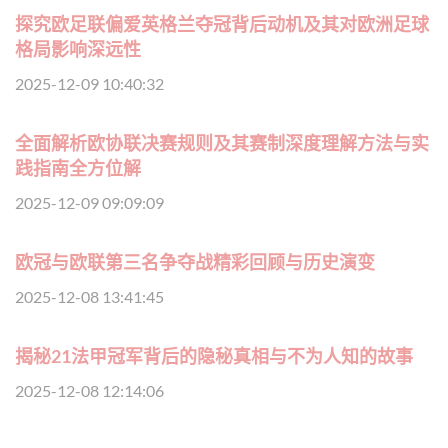
探究欧足联偏爱英格兰夺冠背后动机及其对欧洲足球
格局影响深远性
2025-12-09 10:40:32
全面解析欧协联决赛规则及其赛制深度理解方法与实
践指南全方位解
2025-12-09 09:09:09
欧冠与欧联第三名争夺战精彩回顾与历史演变
2025-12-08 13:41:45
揭秘21法甲冠军背后的隐秘真相与不为人知的故事
2025-12-08 12:14:06