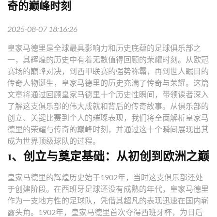
奇的巅峰时刻
2025-08-07 18:16:26
皇家马德里是全球最具影响力和历史底蕴的足球俱乐部之
一，其辉煌的历史中有着无数值得回顾的荣耀时刻。从欧冠
赛场的巅峰对决，到西甲联赛的强势称霸，再到世人瞩目的
传奇人物诞生，皇家马德里的历史充满了传奇与荣耀。这篇
文章将通过回顾皇家马德里十个历史性瞬间，带领读者深入
了解这支俱乐部的伟大成就和背后的传奇故事。从俱乐部的
创立、关键比赛到个人的璀璨表现，我们将全面解析皇家马
德里的荣耀与传奇的巅峰时刻，并通过这十个瞬间展现出其
成为世界顶级球队的过程。
1、创立与奠定基础：从初创到欧洲之巅
皇家马德里的辉煌历史始于1902年，当时这支俱乐部还处
于创建阶段。在西班牙足球还没有成熟的年代，皇家马德里
作为一支地方性的足球队，凭借其超凡的表现迅速在国内崭
露头角。1902年，皇家马德里首次夺得西班牙杯，为日后