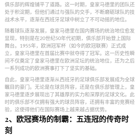
俱乐部的辉煌铺平了道路。这一时期，皇家马德里的团队还
处于积淀期，但他们通过与强队的交手，不断磨砺球队的技
战术水平，逐渐在西班牙足球中树立了不可动摇的地位。
随着球队逐渐发展，皇家马德里在国内赛场的统治地位愈发
显现，特别是在20世纪50年代初期，俱乐部开始登上国际
舞台。1955年，欧洲冠军杯（如今的欧冠联赛）正式成
立，皇家马德里在首届比赛中就夺得了冠军。这一历史性瞬
间不仅奠定了皇家马德里在欧洲足坛的统治地位，还为之后
一系列成功的欧洲赛事打下了坚实的基础。
自此，皇家马德里逐渐从西班牙的足球俱乐部发展成为全球
瞩目的豪门。无论是在球员阵容，还是在俱乐部管理上，皇
家马德里逐步展现出了其雄厚的实力和深厚的足球文化。此
时的俱乐部不仅拥有强大的球员阵容，还拥有丰富的竞赛经
验，这使得他们在国际赛场上越来越占据优势。
2、欧冠赛场的制霸：五连冠的传奇时
刻