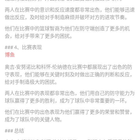
两人在比赛中的意识和反应速度都非常出色，他们能够迅速
做出反应，及时给对手制造麻烦并破坏对方的进攻节奏。
他们在比赛中的篮球智商为他们在防守端创造了更多的机
会，给对手带来了更多的困扰。
### 4、比赛表现
博鱼
奥吉·安努诺比和科怀·伦纳德在比赛中都展现出了出色的防
守表现，他们能够在关键时刻及时做出正确的判断和反应，
给对手制造极大的困扰。
两人在比赛中的表现都非常出色，他们用自己的防守能力为
球队赢得了更多的胜利，成为了球队中非常重要的一环。
他们在比赛中的出色表现为他们赢得了更多的荣誉和赞誉，
成为了球队中的关键人物。
### 总结