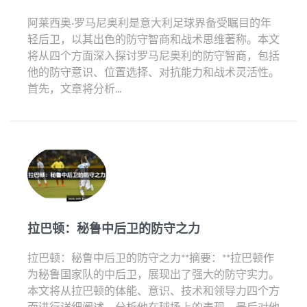
阿莱西奥·罗马尼奥利是意大利足球界备受瞩目的年
轻后卫，以其出色的防守智商和战术思维著称。本文
将从四个方面深入探讨罗马尼奥利的防守智商，包括
他的防守意识、位置选择、对抗能力和战术灵活性。
首先，文章将分析...
拉巴顿：秘鲁中后卫的防守之力
拉巴顿：秘鲁中后卫的防守之力**摘要：**拉巴顿作
为秘鲁国家队的中后卫，展现出了强大的防守实力。
本文将从拉巴顿的体能、意识、技术和领导力四个方
面进行详细阐述，分析他在球场上的表现。最后对他