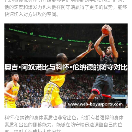
他的速度和爆发力也为他在防守端赢得了更多的优势，能够
快速切入对方进攻的空间。
科怀·伦纳德的身体素质也非常出色，他拥有着强悍的身体
素质和出色的侧移能力，能够在防守端迅速调整自己的位
置，给对手造成极大的困扰。