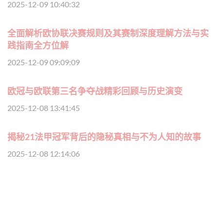
2025-12-09 10:40:32
全面解析欧协联决赛规则及其赛制深度理解方法与实
践指南全方位解
2025-12-09 09:09:09
欧冠与欧联第三名争夺战精彩回顾与历史演变
2025-12-08 13:41:45
揭秘21法甲冠军背后的隐秘真相与不为人知的故事
2025-12-08 12:14:06