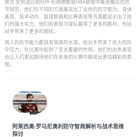
奥吉·安努诺比和科怀·伦纳德都是NBA联盟中备受瞩目的防
守球员，他们在不同的方面展现出了出色的防守能力。身体
素质、技术动作、篮球智商和比赛表现等方面都显示出了他
们的强大实力，他们的表现为球队赢得了更多的胜利，也给
对手带来了更多的困扰。
两人的防守能力都具有很高的水准，给对手带来了很大的防
守压力，在比赛中起到了至关重要的作用。他们的出色表现
也让人们更加期待他们在未来的比赛中展现出更加精彩的表
现。
阿莱西奥·罗马尼奥利防守智商解析与战术思维
探讨