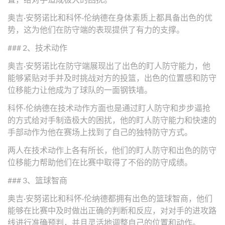
奥吉·安努诺比和科怀·伦纳德在身体素质上都具备出色的优
势，这为他们在防守端的表现提供了有力的支撑。
### 2、技术动作
奥吉·安努诺比在防守端展现出了出色的盯人防守能力，他
能够紧贴对手并及时挑战对方的投篮，出色的位置感和防守
位移能力让他成为了球队的一面钢铁墙。
科怀·伦纳德在技术动作方面也是通过盯人防守和步步逼抢
的方式给对手制造极大的困扰，他的盯人防守能力和快速的
手部动作为他在赛场上找到了自己的独特防守方式。
两人在技术动作上各有所长，他们的盯人防守和出色的防守
位移能力帮助他们在比赛中取得了不俗的防守成绩。
### 3、篮球智商
奥吉·安努诺比和科怀·伦纳德都拥有出色的篮球智商，他们
能够在比赛中及时做出正确的判断和反应，对对手的进攻路
线进行准确预判，并且灵活地调整自己的位置和动作。