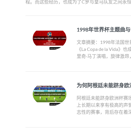
程。而这些经历，也成为了C罗与皇马队友之间永
1998年世界杯主题
文章摘要：1998年法国
《La Copa de la 
里奇·马丁演唱，旋律激昂，
为何阿根廷未能跻身欧
阿根廷未能跻身欧洲杯赛
上长期以来享有极高的声
志性的赛事，背后存在着深