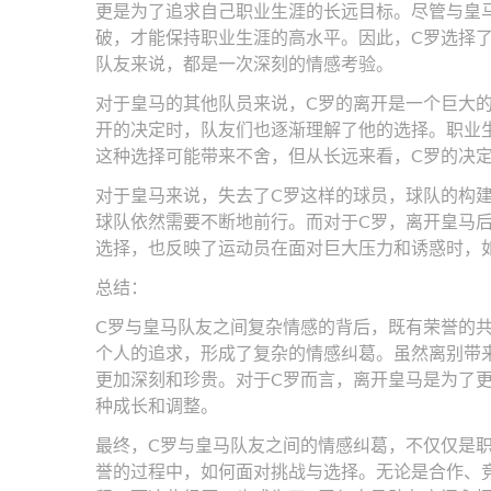
更是为了追求自己职业生涯的长远目标。尽管与皇
破，才能保持职业生涯的高水平。因此，C罗选择
队友来说，都是一次深刻的情感考验。
对于皇马的其他队员来说，C罗的离开是一个巨大
开的决定时，队友们也逐渐理解了他的选择。职业
这种选择可能带来不舍，但从长远来看，C罗的决
对于皇马来说，失去了C罗这样的球员，球队的构
球队依然需要不断地前行。而对于C罗，离开皇马
选择，也反映了运动员在面对巨大压力和诱惑时，
总结：
C罗与皇马队友之间复杂情感的背后，既有荣誉的
个人的追求，形成了复杂的情感纠葛。虽然离别带
更加深刻和珍贵。对于C罗而言，离开皇马是为了
种成长和调整。
最终，C罗与皇马队友之间的情感纠葛，不仅仅是
誉的过程中，如何面对挑战与选择。无论是合作、