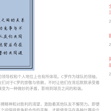
2
2
2
的领导权和个人地位上也有所体现。C罗作为球队的领袖，
友们对于C罗的崇敬与依赖，不时让他们在背后默默承受着
演变为一种微妙的矛盾，影响到球员之间的和谐。
拼搏精神和对胜利的渴望，激励着其他队友不懈努力。即便
互之间保持竞争和合作的平衡，才能使皇马在各种比赛中立