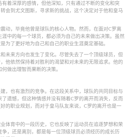
马有着深厚的感情，但他深知，只有通过不断的变化和突
了转会到尤文图斯，寻求新的挑战，这个决定对于他和皇马
的震动，毕竟他曾是球队的核心人物。然而，在面对C罗离
生涯中的每一个球员，都必须为自己的未来做出决策。虽然
定是为了更好地为自己和自己的职业生涯奠定基础。
建和未来方向也发生了变化。尽管失去了一个顶级球员，但
后，他依然保持着对胜利的渴望和对未来的无限追求。他的
如何做出理智而果断的决策。
共建，也有激烈的竞争。在这段关系中，球队的共同目标与
来了遗憾，但这种情感并没有随着C罗的离开而消失，反而
更好的职业规划，而对于皇马队友来说，C罗的离开也是一
职业体育中的一段历史，它也反映了运动员在追逐梦想和荣
竞争，还是离别，都是每一位顶级球员必须经历的成长历