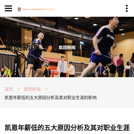
集团新闻
首页
集团新闻
凯恩年薪低的五大原因分析及其对职业生涯的影响
凯恩年薪低的五大原因分析及其对职业生涯