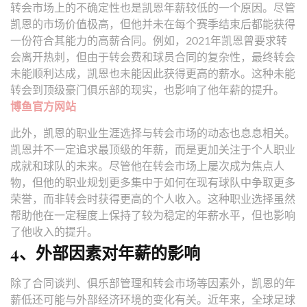
转会市场上的不确定性也是凯恩年薪较低的一个原因。尽管
凯恩的市场价值极高，但他并未在每个赛季结束后都能获得
一份符合其能力的高薪合同。例如，2021年凯恩曾要求转
会离开热刺，但由于转会费和球员合同的复杂性，最终转会
未能顺利达成，凯恩也未能因此获得更高的薪水。这种未能
转会到顶级豪门俱乐部的现实，也影响了他年薪的提升。
博鱼官方网站
此外，凯恩的职业生涯选择与转会市场的动态也息息相关。
凯恩并不一定追求最顶级的年薪，而是更加关注于个人职业
成就和球队的未来。尽管他在转会市场上屡次成为焦点人
物，但他的职业规划更多集中于如何在现有球队中争取更多
荣誉，而非转会时获得更高的个人收入。这种职业选择虽然
帮助他在一定程度上保持了较为稳定的年薪水平，但也影响
了他收入的提升。
4、外部因素对年薪的影响
除了合同谈判、俱乐部管理和转会市场等因素外，凯恩的年
薪低还可能与外部经济环境的变化有关。近年来，全球足球