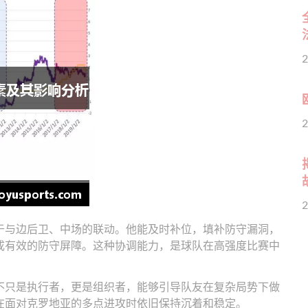
2
2
2
于与边后卫、中场的联动。他能及时补位，填补防守漏洞，
成有效的防守屏障。这种协调能力，是球队在高强度比赛中
不只是执行者，更是组织者，能够引导队友在复杂局势下做
在面对克罗地亚的多点进攻时依旧保持沉着和稳定。