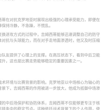
西蒂在对抗克罗地亚时展现出极强的心理承受能力，即便在
够保持冷静，不急躁，不慌乱。
变换进攻方式的过程中，吉姆西蒂能够迅速调整自己的防守
体对抗与头球能力，而在对手走地面渗透时，他又及时压缩
为队友提供了心理上的支撑。在高压状态下，看到中后卫能
提升，这也是比赛走势能够稳定的重要因素之一。
战术环境与比赛背景的影响。克罗地亚以中场核心为轴心的
背景下，吉姆西蒂的作用被进一步放大，他成为抵御中场渗
理的中后场保护和协防体系，吉姆西蒂不仅能够更专注于核
术链条中的稳定节点。这种依托战术背景下的个人作用，使