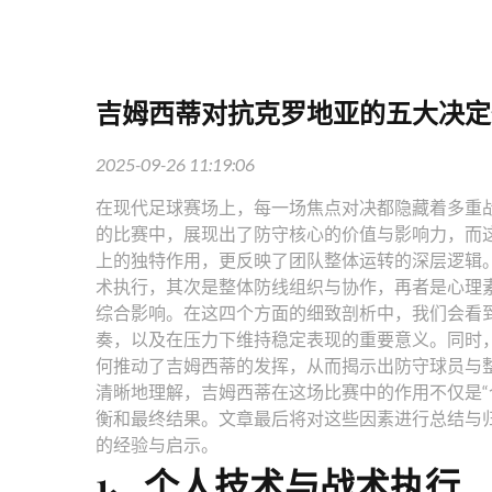
吉姆西蒂对抗克罗地亚的五大决定
2025-09-26 11:19:06
在现代足球赛场上，每一场焦点对决都隐藏着多重
的比赛中，展现出了防守核心的价值与影响力，而
上的独特作用，更反映了团队整体运转的深层逻辑
术执行，其次是整体防线组织与协作，再者是心理
综合影响。在这四个方面的细致剖析中，我们会看
奏，以及在压力下维持稳定表现的重要意义。同时
何推动了吉姆西蒂的发挥，从而揭示出防守球员与
清晰地理解，吉姆西蒂在这场比赛中的作用不仅是“
衡和最终结果。文章最后将对这些因素进行总结与
的经验与启示。
1、个人技术与战术执行