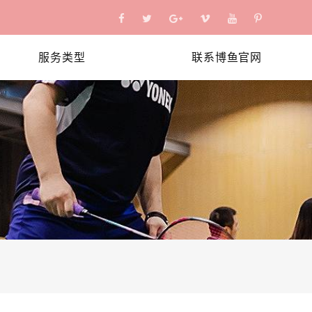
服务类型
联系博鱼官网