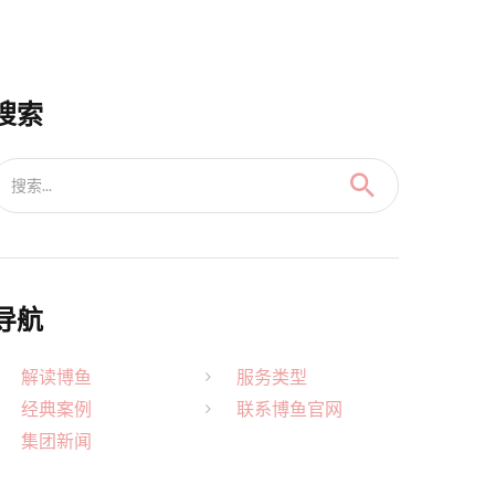
搜索
搜索...
导航
解读博鱼
服务类型
经典案例
联系博鱼官网
集团新闻