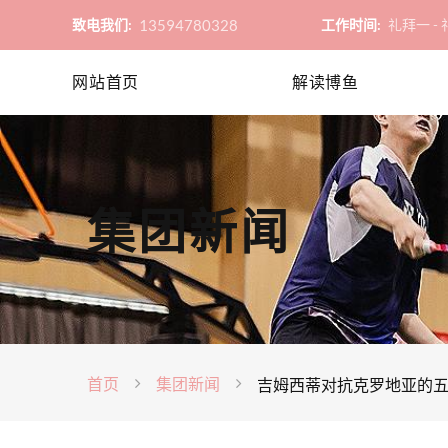
13594780328
致电我们:
工作时间:
礼拜一 - 礼
网站首页
解读博鱼
集团新闻
首页
集团新闻
吉姆西蒂对抗克罗地亚的