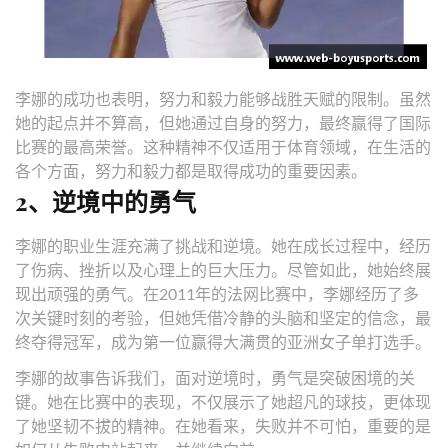
李娜的成功也表明，努力和毅力能够战胜天赋的限制。虽然
她的起点并不算高，但她通过自身的努力，最终赢得了国际
比赛的最高荣誉。这种精神不仅适用于体育领域，在生活的
各个方面，努力和毅力都是取得成功的重要因素。
2、逆境中的勇气
李娜的职业生涯充满了挑战和逆境。她在成长过程中，经历
了伤病、挫折以及心理上的巨大压力。尽管如此，她始终展
现出顽强的勇气。在2011年的法网比赛中，李娜经历了多
次关键时刻的考验，但她凭借冷静的头脑和坚定的信念，最
终夺得冠军，成为第一位赢得大满贯的亚洲女子单打选手。
李娜的故事告诉我们，面对逆境时，勇气是突破困境的关
键。她在比赛中的表现，不仅展示了她超凡的球技，更体现
了她坚韧不拔的精神。在她看来，失败并不可怕，重要的是