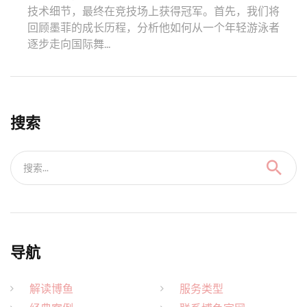
技术细节，最终在竞技场上获得冠军。首先，我们将
回顾墨菲的成长历程，分析他如何从一个年轻游泳者
逐步走向国际舞...
搜索
搜索...
导航
解读博鱼
服务类型