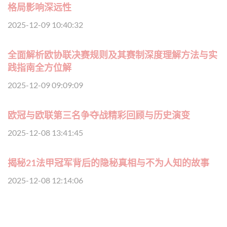
格局影响深远性
2025-12-09 10:40:32
全面解析欧协联决赛规则及其赛制深度理解方法与实
践指南全方位解
2025-12-09 09:09:09
欧冠与欧联第三名争夺战精彩回顾与历史演变
2025-12-08 13:41:45
揭秘21法甲冠军背后的隐秘真相与不为人知的故事
2025-12-08 12:14:06