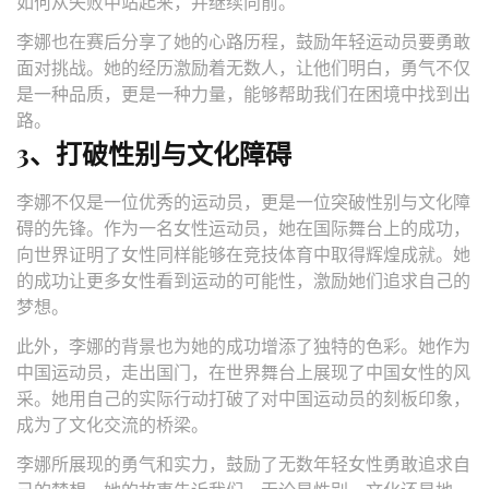
如何从失败中站起来，并继续向前。
李娜也在赛后分享了她的心路历程，鼓励年轻运动员要勇敢
面对挑战。她的经历激励着无数人，让他们明白，勇气不仅
是一种品质，更是一种力量，能够帮助我们在困境中找到出
路。
3、打破性别与文化障碍
李娜不仅是一位优秀的运动员，更是一位突破性别与文化障
碍的先锋。作为一名女性运动员，她在国际舞台上的成功，
向世界证明了女性同样能够在竞技体育中取得辉煌成就。她
的成功让更多女性看到运动的可能性，激励她们追求自己的
梦想。
此外，李娜的背景也为她的成功增添了独特的色彩。她作为
中国运动员，走出国门，在世界舞台上展现了中国女性的风
采。她用自己的实际行动打破了对中国运动员的刻板印象，
成为了文化交流的桥梁。
李娜所展现的勇气和实力，鼓励了无数年轻女性勇敢追求自