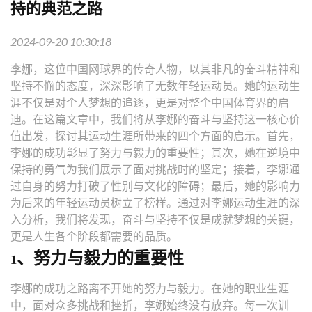
持的典范之路
2024-09-20 10:30:18
李娜，这位中国网球界的传奇人物，以其非凡的奋斗精神和
坚持不懈的态度，深深影响了无数年轻运动员。她的运动生
涯不仅是对个人梦想的追逐，更是对整个中国体育界的启
迪。在这篇文章中，我们将从李娜的奋斗与坚持这一核心价
值出发，探讨其运动生涯所带来的四个方面的启示。首先，
李娜的成功彰显了努力与毅力的重要性；其次，她在逆境中
保持的勇气为我们展示了面对挑战时的坚定；接着，李娜通
过自身的努力打破了性别与文化的障碍；最后，她的影响力
为后来的年轻运动员树立了榜样。通过对李娜运动生涯的深
入分析，我们将发现，奋斗与坚持不仅是成就梦想的关键，
更是人生各个阶段都需要的品质。
1、努力与毅力的重要性
李娜的成功之路离不开她的努力与毅力。在她的职业生涯
中，面对众多挑战和挫折，李娜始终没有放弃。每一次训