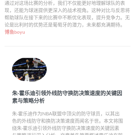
通过对这场比赛的分析，我们不仅能更好地理解球队的表
现，还能为球迷提供更深入的战术视角。这种对比与反思将
帮助球队在接下来的比赛中不断优化表现，提升竞争力。无
论是比利时的优势还是葡萄牙的潜力，未来都充满期待。
博鱼boyu
朱·霍乐迪引领外线防守换防决策速度的关键因
素与策略分析
朱·霍乐迪作为NBA联盟中顶尖的防守球员，以其出
色的外线防守和换防决策速度而闻名于世。本文将围
绕朱·霍乐迪引领外线防守换防决策速度的关键因素