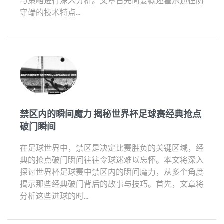
与策略进行深入分析。文章首先简要概述霍乐迪在防
守端的技术特点...
禁区内的瞬间魔力 揭秘世界杯足球赛经典抢点
破门瞬间
在足球世界中，禁区是决定比赛胜负的关键区域，经
典的抢点破门瞬间往往令球迷难以忘怀。本文将深入
探讨世界杯足球赛中禁区内的瞬间魔力，从多个角度
揭示那些经典破门背后的故事与技巧。首先，文章将
分析这些进球的时...