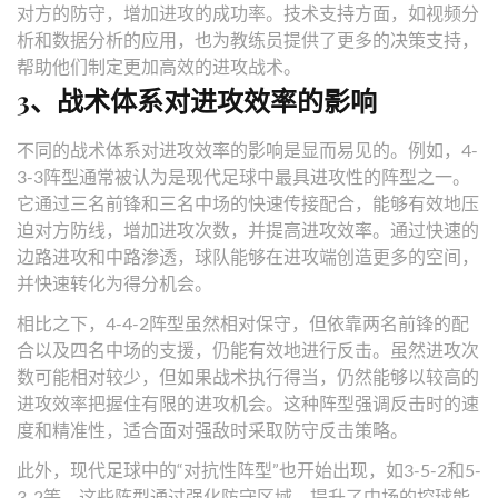
对方的防守，增加进攻的成功率。技术支持方面，如视频分
析和数据分析的应用，也为教练员提供了更多的决策支持，
帮助他们制定更加高效的进攻战术。
3、战术体系对进攻效率的影响
不同的战术体系对进攻效率的影响是显而易见的。例如，4-
3-3阵型通常被认为是现代足球中最具进攻性的阵型之一。
它通过三名前锋和三名中场的快速传接配合，能够有效地压
迫对方防线，增加进攻次数，并提高进攻效率。通过快速的
边路进攻和中路渗透，球队能够在进攻端创造更多的空间，
并快速转化为得分机会。
相比之下，4-4-2阵型虽然相对保守，但依靠两名前锋的配
合以及四名中场的支援，仍能有效地进行反击。虽然进攻次
数可能相对较少，但如果战术执行得当，仍然能够以较高的
进攻效率把握住有限的进攻机会。这种阵型强调反击时的速
度和精准性，适合面对强敌时采取防守反击策略。
此外，现代足球中的“对抗性阵型”也开始出现，如3-5-2和5-
3-2等。这些阵型通过强化防守区域，提升了中场的控球能