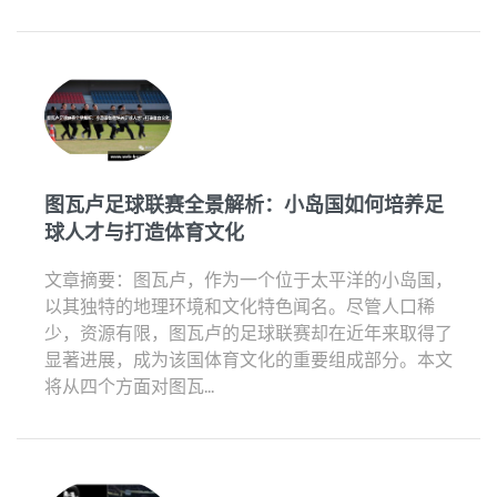
图瓦卢足球联赛全景解析：小岛国如何培养足
球人才与打造体育文化
文章摘要：图瓦卢，作为一个位于太平洋的小岛国，
以其独特的地理环境和文化特色闻名。尽管人口稀
少，资源有限，图瓦卢的足球联赛却在近年来取得了
显著进展，成为该国体育文化的重要组成部分。本文
将从四个方面对图瓦...