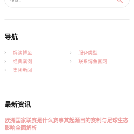
导航
解读博鱼
服务类型
经典案例
联系博鱼官网
集团新闻
最新资讯
欧洲国家联赛是什么赛事其起源目的赛制与足球生态
影响全面解析