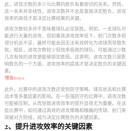
此，进攻次数的多少与比赛的胜负有着密切的关系。然而，
这一关系并非线性，进攻次数并不总是直接决定胜负，进攻
效率的高低才是决定比赛结果的关键。
进攻次数较多并不意味着球队必定获胜。例如，一支球队可
能进行大量的进攻，但如果其进攻效率低下，射门次数多但
得分机会不足，最终可能会因无法有效转化为进球而导致失
败。相反，进攻次数较少但效率极高的球队，可能通过少数
几次有效的进攻便能够锁定胜局。这表明，进攻次数只是影
响胜负的一个方面，进攻效率的提高才是决定胜负的关键因
素。
博鱼boyu
此外，比赛中的进攻次数还受到防守策略、球员状态和比赛
战术等多重因素的影响。在一些强防守的比赛中，进攻次数
可能被压制，从而导致进攻效率的提升显得尤为重要。在这
些比赛中，如何通过高效的进攻策略和精确的传球、射门来
突破对方防线，成为决定比赛胜负的关键因素。
2、提升进攻效率的关键因素