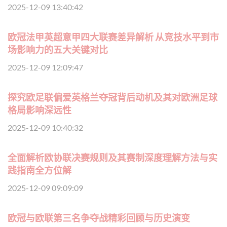
2025-12-09 13:40:42
欧冠法甲英超意甲四大联赛差异解析 从竞技水平到市
场影响力的五大关键对比
2025-12-09 12:09:47
探究欧足联偏爱英格兰夺冠背后动机及其对欧洲足球
格局影响深远性
2025-12-09 10:40:32
全面解析欧协联决赛规则及其赛制深度理解方法与实
践指南全方位解
2025-12-09 09:09:09
欧冠与欧联第三名争夺战精彩回顾与历史演变