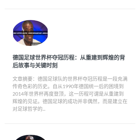
德国足球世界杯夺冠历程：从重建到辉煌的背
后故事与关键时刻
文章摘要：德国足球队的世界杯夺冠历程是一段充满
传奇色彩的历史。自从1990年德国统一后的困境到
2014年世界杯再度登顶，这一历程可谓是从重建到
辉煌的见证。德国足球的成功并非偶然，而是建立在
对足球哲学的...