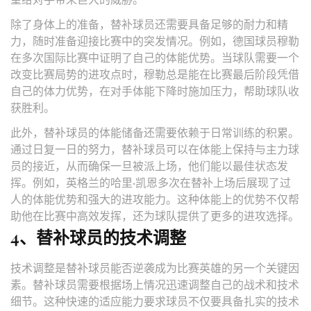
除了身体上的准备，替补球员还需要具备足够的耐力和精
力，随时准备迎接比赛中的突发情况。例如，德国球员穆勒
在多次国际比赛中证明了自己的体能优势。当球队需要一个
改变比赛局势的进攻点时，穆勒总是能在比赛最后阶段凭借
自己的体力优势，在对手体能下降时施加压力，帮助球队收
获胜利。
此外，替补球员的体能储备还需要依赖于日常训练的积累。
通过日复一日的努力，替补球员可以在体能上保持与主力球
员的接近，从而确保一旦被派上场，他们能以最佳状态发
挥。例如，英格兰的哈里·凯恩多次在替补上场后展现了过
人的体能优势和强大的进攻能力。这种体能上的优势不仅帮
助他在比赛中高效发挥，还为球队提供了更多的进攻选择。
4、替补球员的技术调整
技术调整是替补球员能否逆袭成为比赛英雄的另一个关键因
素。替补球员需要根据场上情况迅速调整自己的战术和技术
细节。这种快速的适应能力要求球员不仅要具备扎实的技术