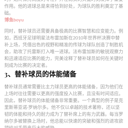
作用。他的进球总是来得恰到好处，为球队的胜利奠定了基
础。
博鱼boyu
同时，替补球员还需要具备极高的比赛智慧和应变能力。例
如，西班牙足球明星法布雷加斯在2010年世界杯决赛中替
补上场，凭借出色的视野和精准的传球为球队创造了制胜机
会，助攻了托雷斯打入唯一进球。法布雷加斯的敏锐观察力
和迅速适应比赛的能力，完美诠释了替补球员如何在关键时
刻成为比赛的决定者。
3、替补球员的体能储备
替补球员通常需要比主力球员更高的体能储备，因为他们在
上场时往往需要以更高的强度投入比赛，且没有时间适应。
因此，替补球员的体能储备非常重要。一个典型的例子是克
里斯蒂亚诺·罗纳尔多。他不仅以卓越的技术著称，还以坚
韧的体能和持久的耐力成为了替补席上的有力武器。每当罗
纳尔多被替换上场时，他总能以快速的突破和强烈的进攻欲
望给对手带来巨大的威胁。