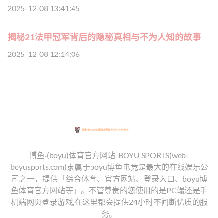
2025-12-08 13:41:45
揭秘21法甲冠军背后的隐秘真相与不为人知的故事
2025-12-08 12:14:06
博鱼·(boyu)体育官方网站-BOYU SPORTS(web-
boyusports.com)隶属于boyu博鱼电竞是最大的在线娱乐公
司之一，提供「综合体育、官方网站、登录入口、boyu博
鱼体育官方网站等」。不管尊贵的您使用的是PC端还是手
机端网页登录游戏,在这里都会提供24小时不间断优质的服
务。