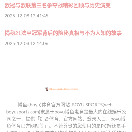
欧冠与欧联第三名争夺战精彩回顾与历史演变
2025-12-08 13:41:45
揭秘21法甲冠军背后的隐秘真相与不为人知的故事
2025-12-08 12:14:06
博鱼·(boyu)体育官方网站-BOYU SPORTS(web-
boyusports.com)隶属于boyu博鱼电竞是最大的在线娱乐公
司之一，提供「综合体育、官方网站、登录入口、boyu博
鱼体育官方网站等」。不管尊贵的您使用的是PC端还是手