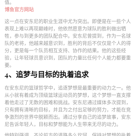
值。
博鱼官方网站
这一点在安东尼的职业生涯中尤为突出。即便是在一些个人
表现上难以再现巅峰时，他依然愿意为球队的胜利做出牺
牲，参与到更多的团队配合中。安东尼曾提到，作为一名球
队的老将，他越来越意识到，胜利的背后不仅仅是个人的得
分，更是每一个队员相互支持、协作的结果。他的这些经
验，让年轻球员意识到，团队的力量比任何个人能力都要重
要。
4、追梦与目标的执着追求
在安东尼的篮球哲学中，追逐梦想是最重要的动力之一。他
从小就有着成为顶级篮球运动员的梦想，这个梦想一直支撑
着他走过了无数的困难和挑战。安东尼通过媒体多次提到，
只有拥有清晰的目标，并且为之付出足够的努力，才能在竞
争激烈的世界中脱颖而出。通过分享自己的追梦故事，安东
尼告诉年轻人，目标和梦想能为人生带来无尽的动力。
他特别强调，不论前方的道路多么坎坷，保持对梦想的执着