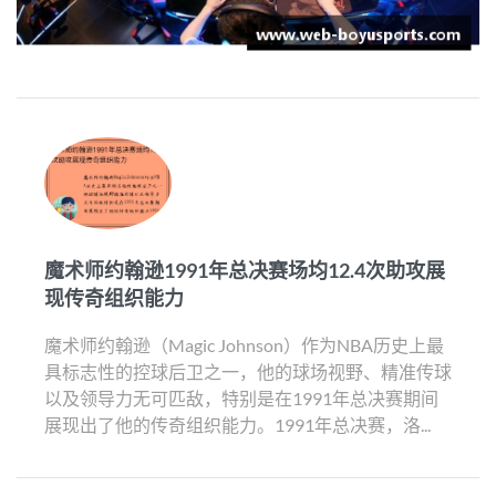
魔术师约翰逊1991年总决赛场均12.4次助攻展
现传奇组织能力
魔术师约翰逊（Magic Johnson）作为NBA历史上最
具标志性的控球后卫之一，他的球场视野、精准传球
以及领导力无可匹敌，特别是在1991年总决赛期间
展现出了他的传奇组织能力。1991年总决赛，洛...