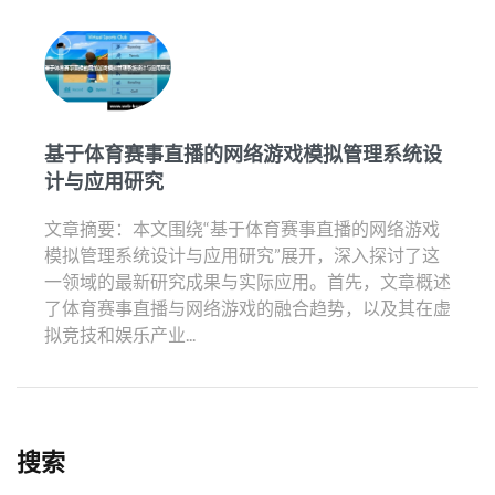
基于体育赛事直播的网络游戏模拟管理系统设
计与应用研究
文章摘要：本文围绕“基于体育赛事直播的网络游戏
模拟管理系统设计与应用研究”展开，深入探讨了这
一领域的最新研究成果与实际应用。首先，文章概述
了体育赛事直播与网络游戏的融合趋势，以及其在虚
拟竞技和娱乐产业...
搜索