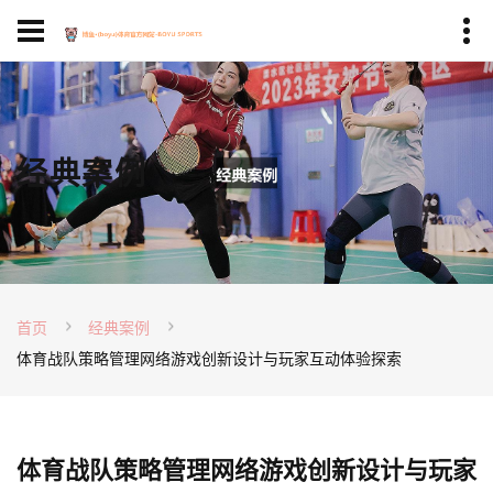
经典案例
首页
经典案例
体育战队策略管理网络游戏创新设计与玩家互动体验探索
体育战队策略管理网络游戏创新设计与玩家