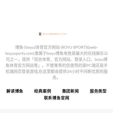
博鱼·(boyu)体育官方网站-BOYU SPORTS(web-
boyusports.com)隶属于boyu博鱼电竞是最大的在线娱乐公
司之一，提供「综合体育、官方网站、登录入口、boyu博
鱼体育官方网站等」。不管尊贵的您使用的是PC端还是手
机端网页登录游戏,在这里都会提供24小时不间断优质的服
务。
解读博鱼
经典案例
集团新闻
服务类型
联系博鱼官网