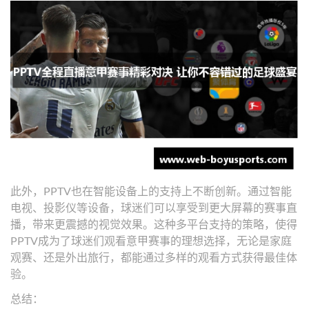
此外，PPTV也在智能设备上的支持上不断创新。通过智能
电视、投影仪等设备，球迷们可以享受到更大屏幕的赛事直
播，带来更震撼的视觉效果。这种多平台支持的策略，使得
PPTV成为了球迷们观看意甲赛事的理想选择，无论是家庭
观赛、还是外出旅行，都能通过多样的观看方式获得最佳体
验。
总结：