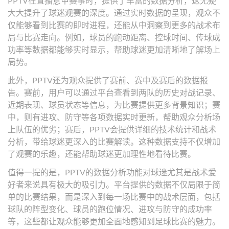
PPTV在直播意甲赛事时，提供了丰富的数据分析，这无疑
大大提升了球迷观赛的深度。通过实时数据的呈现，观众不
仅能够看到比赛的即时进程，还能从中洞察到更多的战术布
局与比赛走向。例如，球员的跑动距离、控球时间、传球成
功率等数据都能够实时显示，帮助球迷更加清晰地了解场上
局势。
此外，PPTV还为观众提供了赛前、赛中及赛后的数据报
告。赛前，用户可以通过平台查看到两队的历史对战记录、
近期表现、球员状态等信息，为比赛提供更多背景知识；赛
中，则有进攻、防守等各项数据实时更新，帮助观众分析场
上队伍的优劣；赛后，PPTV会提供详细的技术统计和战术
分析，带给球迷更深入的比赛解读。这种数据支持不仅增加
了观赛的乐趣，还能帮助球迷更加理性地看待比赛。
值得一提的是，PPTV的数据分析功能对球迷尤其是战术爱
好者来说具有极大的吸引力。平台提供的数据不仅局限于简
单的比赛结果，而是深入到每一场比赛中的战术层面，包括
球队的阵型变化、球员的跑位情况、进攻与防守的成功率
等，这些都让观众能够更加全面地感知到足球比赛的魅力。