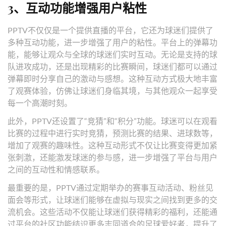
3、互动功能增强用户粘性
PPTV不仅仅是一个提供直播的平台，它还为球迷们提供了
多种互动功能，进一步增强了用户的粘性。平台上的弹幕功
能，能够让观众与全球的球迷们实时互动。无论是支持的球
队进攻成功，还是出现精彩的比赛瞬间，球迷们都可以通过
弹幕即时分享自己的激动与感想。这种互动方式极大地丰富
了观赛体验，仿佛让球迷们身临其境，与其他观众一起享受
每一个高潮时刻。
此外，PPTV还设置了“竞猜”和“积分”功能。球迷可以在观看
比赛的过程中进行实时竞猜，预测比赛的结果、进球数等，
增加了观赛的趣味性。这种互动形式不仅让比赛变得更加紧
张刺激，还能激发球迷的参与感，进一步增强了平台与用户
之间的互动性和情感联系。
最重要的是，PPTV通过定期举办的赛事互动活动、粉丝见
面会等形式，让球迷们能够在虚拟与现实之间找到更多的交
流机会。这些活动不仅能让球迷们获得精彩的福利，还能通
过平台的社区功能结识更多志同道合的足球爱好者，提升了