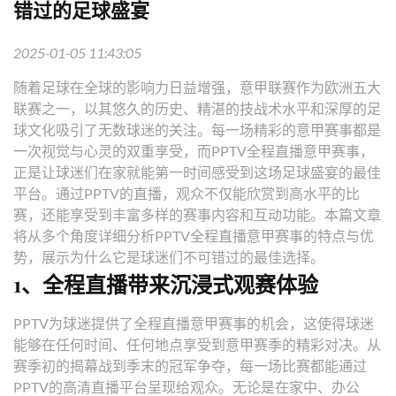
错过的足球盛宴
2025-01-05 11:43:05
随着足球在全球的影响力日益增强，意甲联赛作为欧洲五大
联赛之一，以其悠久的历史、精湛的技战术水平和深厚的足
球文化吸引了无数球迷的关注。每一场精彩的意甲赛事都是
一次视觉与心灵的双重享受，而PPTV全程直播意甲赛事，
正是让球迷们在家就能第一时间感受到这场足球盛宴的最佳
平台。通过PPTV的直播，观众不仅能欣赏到高水平的比
赛，还能享受到丰富多样的赛事内容和互动功能。本篇文章
将从多个角度详细分析PPTV全程直播意甲赛事的特点与优
势，展示为什么它是球迷们不可错过的最佳选择。
1、全程直播带来沉浸式观赛体验
PPTV为球迷提供了全程直播意甲赛事的机会，这使得球迷
能够在任何时间、任何地点享受到意甲赛季的精彩对决。从
赛季初的揭幕战到季末的冠军争夺，每一场比赛都能通过
PPTV的高清直播平台呈现给观众。无论是在家中、办公