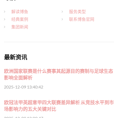
解读博鱼
服务类型
经典案例
联系博鱼官网
集团新闻
最新资讯
欧洲国家联赛是什么赛事其起源目的赛制与足球生态
影响全面解析
2025-12-09 13:40:42
欧冠法甲英超意甲四大联赛差异解析 从竞技水平到市
场影响力的五大关键对比