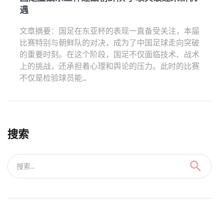
遇
文章摘要：国足在东亚杯的表现一直备受关注，本届
比赛特别与朝鲜队的对决，成为了中国足球走向突破
的重要时刻。在这个阶段，国足不仅面临技术、战术
上的挑战，还承担着心理和舆论的压力。此时的比赛
不仅是检验球员能...
搜索
搜索...