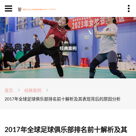
经典案例
首页
经典案例
2017年全球足球俱乐部排名前十解析及其表现背后的原因分析
2017年全球足球俱乐部排名前十解析及其