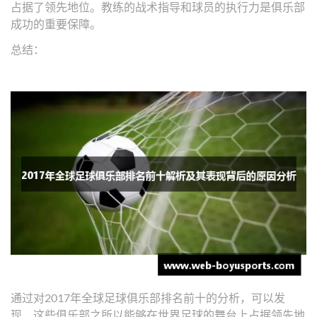
占据了领先地位。教练的战术指导和球员的执行力是俱乐部
成功的重要保障。
总结：
通过对2017年全球足球俱乐部排名前十的分析，可以发
现，这些俱乐部之所以能够在世界足球的舞台上占据领先地