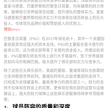
财力支持是俱乐部能否持续竞争的重要因素。顶级俱乐部如
皇家马德里、巴塞罗那和巴黎圣日耳曼，均有雄厚的财力背
景，能够吸引世界级球员加盟，提升球队的整体实力。皇家
马德里和巴塞罗那的经济实力不仅体现在球员转会上的巨大
投入，也体现在品牌价值和赞助收入的优势上。
博鱼boyu
巴黎圣日耳曼（PSG）在2017年排名前十，其中一个关键因
素就是其背后强大的资本支持。PSG的主要股东是卡塔尔的
投资公司，这为俱乐部带来了丰厚的资金投入。凭借这些资
金，PSG能够在转会市场上进行大手笔操作，签下世界级球
员如内马尔和姆巴佩，极大提升了俱乐部的实力与竞争力。
除了这些巨头俱乐部外，英超的曼联、曼城等球队也依靠财
力支持稳居世界前列。曼城在阿布扎比投资集团的支持下，
已经成为全球最富有、最具竞争力的俱乐部之一。财力的支
持不仅体现在转会上的花费，更体现在俱乐部的运营与设施
建设上，强大的财力保障让这些俱乐部能够持续争夺顶级荣
誉。
3、球员阵容的质量和深度