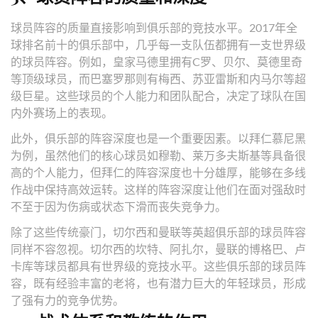
球员阵容的质量直接影响到俱乐部的竞技水平。2017年全
球排名前十的俱乐部中，几乎每一支队伍都拥有一支世界级
的球员阵容。例如，皇家马德里拥有C罗、贝尔、莫德里奇
等顶级球员，而巴塞罗那则有梅西、苏亚雷斯和内马尔等超
级巨星。这些球员的个人能力和团队配合，决定了球队在国
内外赛场上的表现。
此外，俱乐部的阵容深度也是一个重要因素。以拜仁慕尼黑
为例，虽然他们的核心球员如穆勒、莱万多夫斯基等具备很
高的个人能力，但拜仁的阵容深度也十分雄厚，能够在多线
作战中保持高效运转。这样的阵容深度让他们在面对强敌时
不至于因为伤病或状态下滑而丧失竞争力。
除了这些传统豪门，切尔西和曼联等英超俱乐部的球员阵容
同样不容忽视。切尔西的坎特、阿扎尔，曼联的博格巴、卢
卡库等球员都具有世界级的竞技水平。这些俱乐部的球员阵
容，既有经验丰富的老将，也有潜力巨大的年轻球员，形成
了强有力的竞争优势。