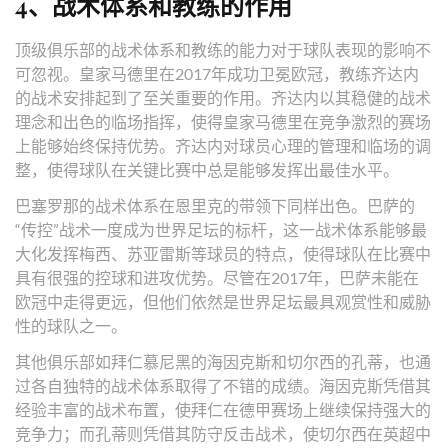
4、战术体系和教练的作用
顶级俱乐部的战术体系和教练的能力对于球队表现的影响不
可忽视。皇家马德里在2017年成功卫冕欧冠，教练齐达内
的战术安排起到了至关重要的作用。齐达内以其稳健的战术
理念和出色的临场指挥，使得皇家马德里在竞争激烈的赛场
上能够始终保持优势。齐达内对球员心理的管理和临场的调
整，使得球队在关键比赛中总是能够发挥出最佳水平。
巴塞罗那的战术体系在恩里克的带领下同样出色。巴萨的
“传控”战术一度成为世界足坛的标杆，这一战术体系能够最
大化发挥梅西、苏亚雷斯等球员的特点，使得球队在比赛中
具有很强的控球和进攻优势。尽管在2017年，巴萨未能在
欧冠中走得更远，但他们依然是世界足坛最具观赏性和威胁
性的球队之一。
其他俱乐部如拜仁慕尼黑的海因克斯和切尔西的孔蒂，也通
过各自独特的战术体系取得了不错的成绩。海因克斯凭借其
经验丰富的战术布置，使拜仁在德甲赛场上继续保持强大的
竞争力；而孔蒂则凭借其防守反击战术，使切尔西在英超中