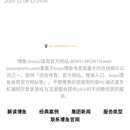
2025-12-08 12:14:06
博鱼·(boyu)体育官方网站-BOYU SPORTS(web-
boyusports.com)隶属于boyu博鱼电竞是最大的在线娱乐公
司之一，提供「综合体育、官方网站、登录入口、boyu博
鱼体育官方网站等」。不管尊贵的您使用的是PC端还是手
机端网页登录游戏,在这里都会提供24小时不间断优质的服
务。
解读博鱼
经典案例
集团新闻
服务类型
联系博鱼官网