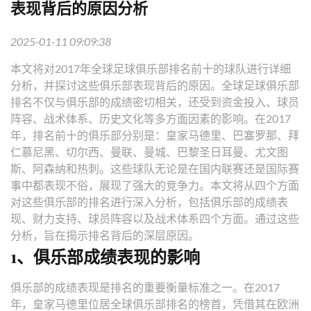
表现背后的原因分析
2025-01-11 09:09:38
本文将对2017年全球足球俱乐部排名前十的球队进行详细
分析，并探讨这些俱乐部表现背后的原因。全球足球俱乐部
排名不仅与俱乐部的成绩密切相关，还受到资金投入、球员
阵容、战术体系、历史文化等多方面因素的影响。在2017
年，排名前十的俱乐部分别是：皇家马德里、巴塞罗那、拜
仁慕尼黑、切尔西、曼联、曼城、巴黎圣日耳曼、尤文图
斯、阿森纳和热刺。这些球队无论是在国内联赛还是国际赛
事中都表现不俗，展现了强大的竞争力。本文将从四个方面
对这些俱乐部的排名进行深入分析，包括俱乐部的成绩表
现、财力支持、球员阵容以及战术体系四个方面。通过这些
分析，旨在揭示排名背后的深层原因。
1、俱乐部成绩表现的影响
俱乐部的成绩表现是排名的重要衡量标准之一。在2017
年，皇家马德里位居全球俱乐部排名的榜首，凭借其在欧洲