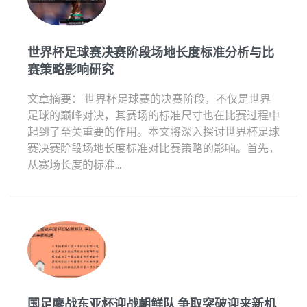
世界杯足球赛决赛阶段场地长度标准分析与比
赛策略影响研究
文章摘要： 世界杯足球赛的决赛阶段，不仅是世界
足球的巅峰对决，其赛场的标准尺寸也在比赛过程中
起到了至关重要的作用。本文将深入探讨世界杯足球
赛决赛阶段场地长度标准对比赛策略的影响。首先，
从赛场长度的标准...
国足鏖战东亚杯迎战朝鲜队 争取突破迎来新机