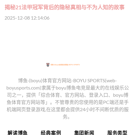
揭秘21法甲冠军背后的隐秘真相与不为人知的故事
2025-12-08 12:14:06
博鱼·(boyu)体育官方网站-BOYU SPORTS(web-
boyusports.com)隶属于boyu博鱼电竞是最大的在线娱乐公
司之一，提供「综合体育、官方网站、登录入口、boyu博
鱼体育官方网站等」。不管尊贵的您使用的是PC端还是手
机端网页登录游戏,在这里都会提供24小时不间断优质的服
务。
解读博鱼
经典案例
集团新闻
服务类型