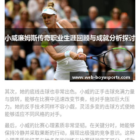
其次，她的底线击球也非常出色。小威的正手击球充满力量
与旋转，能够在比赛中迅速改变节奏，给对手施加巨大压
力。她的反手技术同样不容小觑，灵活多变的击球方式使她
能够适应不同风格的对手。
最后，小威的比赛心理素质非常坚韧。在关键分时，她能够
保持冷静并采取果断的行动，展现出极强的竞争意识。这种