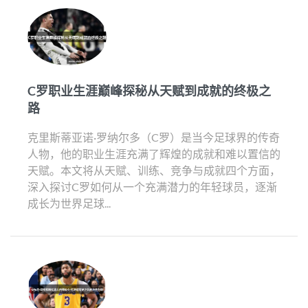
C罗职业生涯巅峰探秘从天赋到成就的终极之
路
克里斯蒂亚诺·罗纳尔多（C罗）是当今足球界的传奇
人物，他的职业生涯充满了辉煌的成就和难以置信的
天赋。本文将从天赋、训练、竞争与成就四个方面，
深入探讨C罗如何从一个充满潜力的年轻球员，逐渐
成长为世界足球...