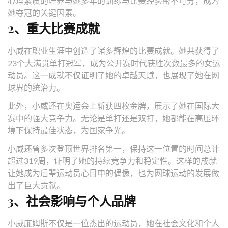
心理素质的培养与她多年的训练与比赛经验密不可分，成为
她夺冠的关键因素。
2、重大比赛成就
小威在职业生涯中创造了诸多辉煌的比赛成就。她共获得了
23个大满贯单打冠军，成为公开赛时代获胜次数最多的女运
动员。这一成就不仅证明了她的卓越天赋，也展现了她在网
球界的统治力。
此外，小威还在奥运会上斩获四枚金牌，展示了她在国际大
赛中的强大竞争力。无论是单打还是双打，她都能在高压环
境下保持最佳状态，为国家争光。
小威还曾多次登顶世界排名第一，保持这一位置的时间总计
超过319周，证明了她的持续竞争力和稳定性。这样的成就
让她成为后辈运动员心目中的偶像，也为网球运动的发展做
出了巨大贡献。
3、社会影响与个人品牌
小威廉姆斯不仅是一位杰出的运动员，她在社会文化和个人