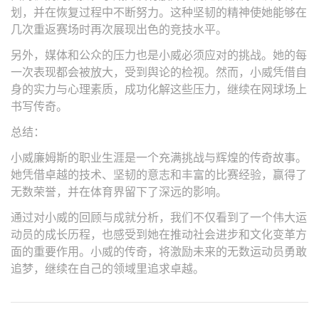
划，并在恢复过程中不断努力。这种坚韧的精神使她能够在
几次重返赛场时再次展现出色的竞技水平。
另外，媒体和公众的压力也是小威必须应对的挑战。她的每
一次表现都会被放大，受到舆论的检视。然而，小威凭借自
身的实力与心理素质，成功化解这些压力，继续在网球场上
书写传奇。
总结：
小威廉姆斯的职业生涯是一个充满挑战与辉煌的传奇故事。
她凭借卓越的技术、坚韧的意志和丰富的比赛经验，赢得了
无数荣誉，并在体育界留下了深远的影响。
通过对小威的回顾与成就分析，我们不仅看到了一个伟大运
动员的成长历程，也感受到她在推动社会进步和文化变革方
面的重要作用。小威的传奇，将激励未来的无数运动员勇敢
追梦，继续在自己的领域里追求卓越。