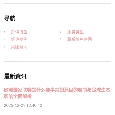
导航
解读博鱼
服务类型
经典案例
联系博鱼官网
集团新闻
最新资讯
欧洲国家联赛是什么赛事其起源目的赛制与足球生态
影响全面解析
2025-12-09 13:40:42