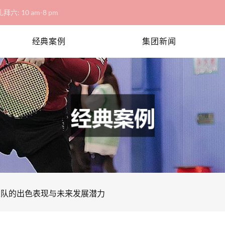
拜六: 10 am-8 pm
经典案例
集团新闻
家队的出色表现与未来发展潜力