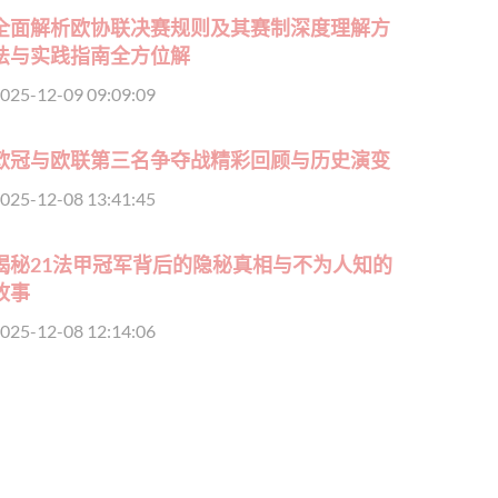
全面解析欧协联决赛规则及其赛制深度理解方
法与实践指南全方位解
025-12-09 09:09:09
欧冠与欧联第三名争夺战精彩回顾与历史演变
025-12-08 13:41:45
揭秘21法甲冠军背后的隐秘真相与不为人知的
故事
025-12-08 12:14:06