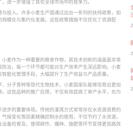
广，进一步增强了其在全球市场中的竞争力。
持与投入。许多小麦生产国通过出台一系列的扶持政策，如
的规模化与集约化发展。这些政策措施不仅优化了资源配
2
。
2
。小麦作为一种重要的粮食作物，其技术创新的涵盖面非常
害防治，每一个环节都可能对生产效率产生深远影响。小麦
及智能化管理手段，大幅提升了生产效益与产品质量。
学、分子育种等现代生物技术，小麦国家队能够培育出更加
2
种。这些品种的推广应用，不仅有效提高了单产水平，也为
术进步的重要体现。传统的灌溉方式常常存在水资源浪费的
、气候变化等因素精确控制水的使用，不仅节约了水资源，
业设备的普及，使得耕作、播种、施肥等环节变得更加高效