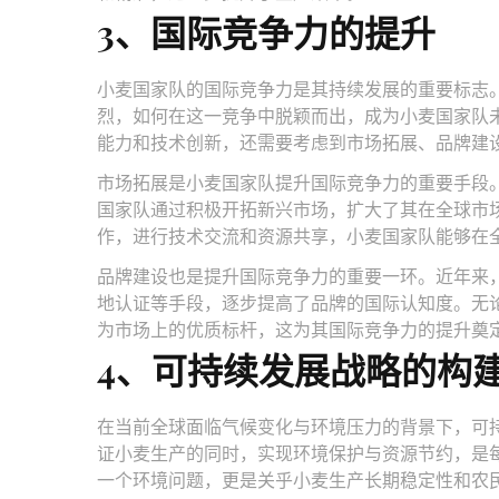
3、国际竞争力的提升
小麦国家队的国际竞争力是其持续发展的重要标志
烈，如何在这一竞争中脱颖而出，成为小麦国家队
能力和技术创新，还需要考虑到市场拓展、品牌建
市场拓展是小麦国家队提升国际竞争力的重要手段
国家队通过积极开拓新兴市场，扩大了其在全球市
作，进行技术交流和资源共享，小麦国家队能够在
品牌建设也是提升国际竞争力的重要一环。近年来
地认证等手段，逐步提高了品牌的国际认知度。无
为市场上的优质标杆，这为其国际竞争力的提升奠
4、可持续发展战略的构
在当前全球面临气候变化与环境压力的背景下，可
证小麦生产的同时，实现环境保护与资源节约，是
一个环境问题，更是关乎小麦生产长期稳定性和农