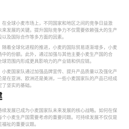
。在全球小麦市场上，不同国家和地区之间的竞争日益激
未来发展的关键。提升国际竞争力不仅需要依赖强大的生产
设以及国际合作等多方面的因素。
。随着全球化进程的推进，小麦的国际贸易逐渐增多，小麦
场中的份额。此外，通过加强与其他主要小麦生产国的合
全球范围内形成更具影响力的产业链和供应链。
，小麦国家队通过加强品牌宣传、提升产品质量以及强化产
论是在亚洲、欧洲还是美洲，一些小麦国家队的产品已经成
定了坚实的基础。
建
持续发展已成为小麦国家队未来发展的核心战略。如何在保
每个小麦生产国需要考虑的重要问题。可持续发展不仅仅是
民福祉的重要议题。