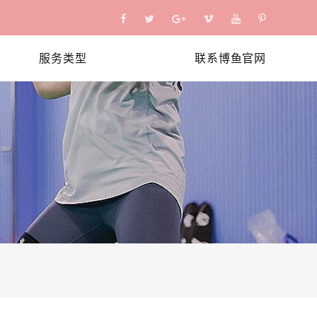
服务类型
联系博鱼官网