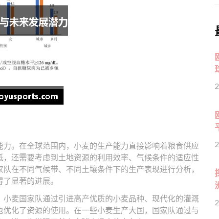
2
2
能力。在全球范围内，小麦的生产能力直接影响着粮食供应
低，还需要考虑到土地资源的利用效率、气候条件的适应性
家队在不同气候带、不同土壤条件下的生产表现进行分析，
得了显著的进展。
。小麦国家队通过引进高产优质的小麦品种、现代化的灌溉
2
也优化了资源的使用。在一些小麦生产大国，国家队通过与