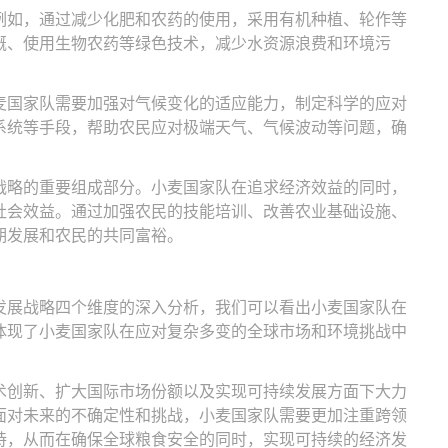
例如，通过减少化肥和农药的使用，采用有机种植、轮作等
溉、使用生物农药等绿色技术，减少水资源浪费和环境污
麦国家队需要加强对气候变化的适应能力，制定科学的应对
系统等手段，帮助农民应对极端天气、气候波动等问题，确
战略的重要组成部分。小麦国家队在追求经济效益的同时，
社会效益。通过加强农民的技能培训、改善农业基础设施、
期发展和农民的共同富裕。
发展战略四个维度的深入分析，我们可以看出小麦国家队在
体现了小麦国家队在应对复杂多变的全球市场和环境挑战中
术创新、扩大国际市场份额以及实现可持续发展方面下大力
面对未来的不确定性和挑战，小麦国家队需要更加注重跨领
持，从而在确保全球粮食安全的同时，实现可持续的经济发