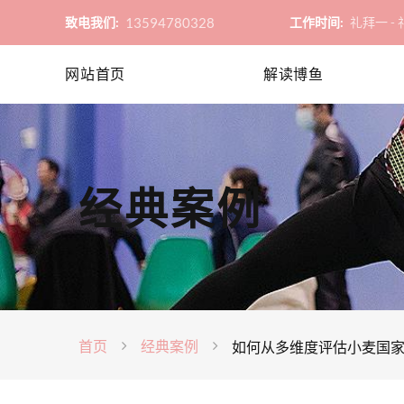
13594780328
致电我们:
工作时间:
礼拜一 - 礼
网站首页
解读博鱼
经典案例
首页
经典案例
如何从多维度评估小麦国