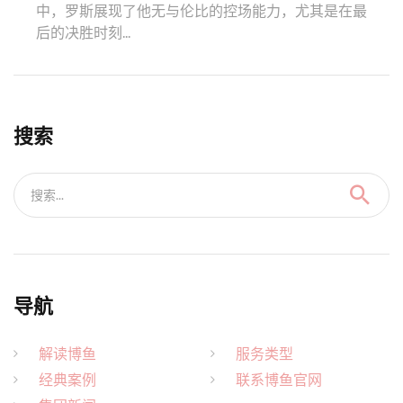
中，罗斯展现了他无与伦比的控场能力，尤其是在最
后的决胜时刻...
搜索
搜索...
导航
解读博鱼
服务类型
经典案例
联系博鱼官网