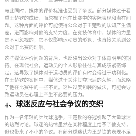
与此同时，媒体的评价标准也受到了争议。部分媒体过于看
重王楚钦的成绩，而忽视了他在比赛中的实际表现和潜在问
题。这种片面的评价可能使得公众对于王楚钦的认知产生偏
差，进而影响对他的支持力度。在竞技体育中，媒体的力量
是不可忽视的，它不仅影响运动员的形象，也直接关系到公
众对于比赛的理解。
这些媒体评价问题的背后，也反映出公众对于体育明星的期
待。在现代社会，运动员的个人形象往往与其成绩紧密绑
定，这导致了媒体对于运动员的评价有时变得过于功利化。
在王楚钦的案例中，媒体过于关注其夺冠后的荣耀，而忽略
了他在比赛中的一些不足。这种过度包装的做法，可能会导
致运动员在心理上产生不必要的压力。
4、球迷反应与社会争议的交织
作为一名年轻的乒乓球选手，王楚钦的夺冠引起了大量球迷
的热烈讨论。球迷的热情虽然在某种程度上给予了他支持，
但也带来了不小的争议。有部分球迷认为王楚钦的表现不足