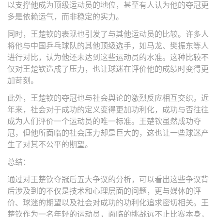
以支撑他成为顶级运动员的地位，甚至有人认为他的夺冠更
多是依赖运气，而非稳定的实力。
同时，王楚钦的表现也引发了与其他运动员的比较。许多人
将他与中国乒乓球队的其他顶级选手，如马龙、樊振东等人
进行对比，认为他还未达到这些运动员的水准。这种比较不
仅对王楚钦造成了压力，也让球迷在评价他的成绩时变得更
加苛刻。
此外，王楚钦的夺冠也与社会舆论的激烈反应相互交织。近
年来，社会对于成功的定义变得更加功利化，成功与否往往
成为人们评价一个运动员的唯一标准。王楚钦虽然成功夺
冠，但他所面临的社会压力却是巨大的，这也让一些球迷产
生了对其不公平的期望。
总结：
通过对王楚钦夺冠后五大争议的分析，可以看出这些争议背
后涉及到的不仅是技术和心理层面的问题，更与媒体的评
价、球迷的期望以及社会对成功的功利化追求密切相关。王
楚钦作为一名年轻的运动员，面临的挑战远不止比赛本身，