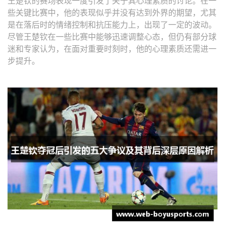
王楚钦的赛场表现一度引发了关于其心理素质的讨论。在一
些关键比赛中，他的表现似乎并没有达到外界的期望，尤其
是在落后时的情绪控制和抗压能力上，出现了一定的波动。
尽管王楚钦在一些比赛中能够迅速调整心态，但仍有部分球
迷和专家认为，在面对重要时刻时，他的心理素质还需进一
步提升。