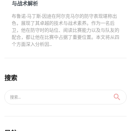
与战术解析
布鲁诺·马丁斯·因迪在阿尔克马尔的防守表现堪称出
色，展现了其卓越的技术与战术素养。作为一名后
卫，他在防守时的站位、阅读比赛能力以及与队友的
配合，都让他在比赛中占据了重要位置。本文将从四
个方面深入分析因...
搜索
搜索...