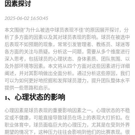
因素探讨
2025-06-02 16:50:45
本文围绕“为什么被选中球员表现不佳”的原因展开探讨，分
析了多方面的因素以及其对球员表现的影响。球员在被选中
后表现不如预期的现象，常常引发管理者、教练员、球迷等
各方面的关注与质疑。分析这一问题，需要从多个维度进行
深入思考，包括球员的心理状态、身体素质、团队氛围、以
及外部环境等因素。本文将从四个方面对这些因素进行详细
阐述，并对其影响做出全面分析。通过分析这些原因，我们
可以为如何更好地挖掘和发挥球员潜力，提升团队整体水平
提供一些思路和启示。
1、心理状态的影响
心理因素是球员表现的重要影响因素之一。心理状态的不稳
定或不健康，可能直接导致球员在场上的表现大打折扣。在
职业体育中，球员面临巨大的心理压力，尤其是在受到外界
期望的情况下，这种压力往往会影响到他们的比赛表现。很