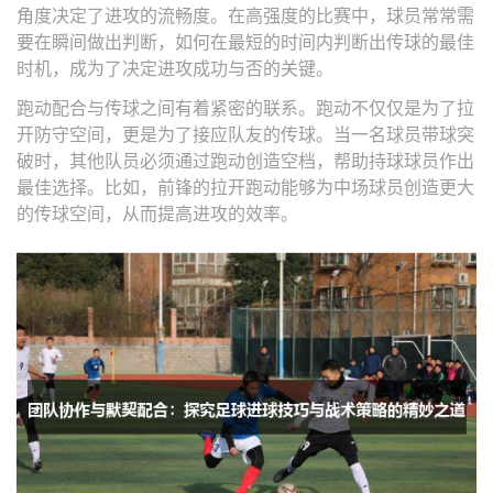
角度决定了进攻的流畅度。在高强度的比赛中，球员常常需
要在瞬间做出判断，如何在最短的时间内判断出传球的最佳
时机，成为了决定进攻成功与否的关键。
跑动配合与传球之间有着紧密的联系。跑动不仅仅是为了拉
开防守空间，更是为了接应队友的传球。当一名球员带球突
破时，其他队员必须通过跑动创造空档，帮助持球球员作出
最佳选择。比如，前锋的拉开跑动能够为中场球员创造更大
的传球空间，从而提高进攻的效率。