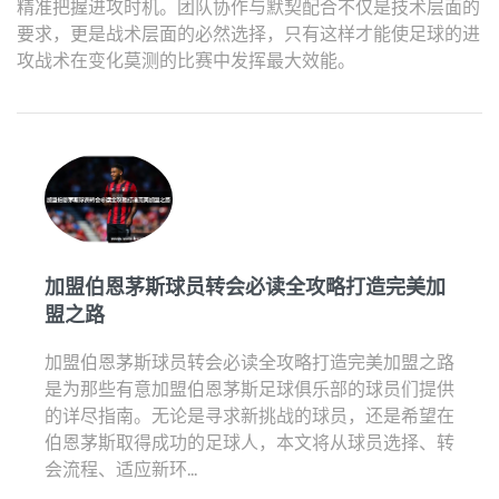
精准把握进攻时机。团队协作与默契配合不仅是技术层面的
要求，更是战术层面的必然选择，只有这样才能使足球的进
攻战术在变化莫测的比赛中发挥最大效能。
加盟伯恩茅斯球员转会必读全攻略打造完美加
盟之路
加盟伯恩茅斯球员转会必读全攻略打造完美加盟之路
是为那些有意加盟伯恩茅斯足球俱乐部的球员们提供
的详尽指南。无论是寻求新挑战的球员，还是希望在
伯恩茅斯取得成功的足球人，本文将从球员选择、转
会流程、适应新环...