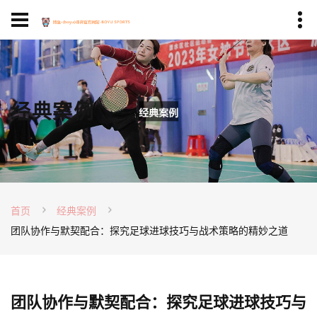
经典案例
首页
经典案例
团队协作与默契配合：探究足球进球技巧与战术策略的精妙之道
团队协作与默契配合：探究足球进球技巧与