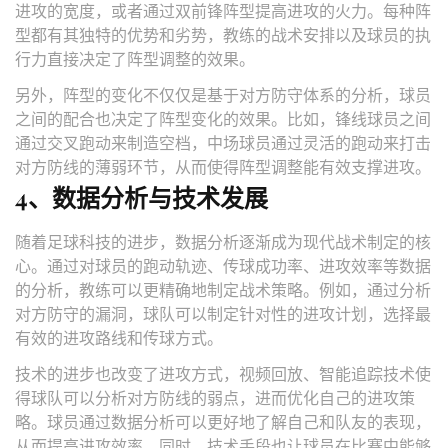
进攻的宽度，或者通过双前锋阵型提高进攻的火力。每种阵
型都有其独特的优势和劣势，教练的战术安排以及球员的执
行力直接决定了阵型调整的效果。
另外，阵型的变化不仅仅是基于对方防守体系的分析，球员
之间的配合也决定了阵型变化的效果。比如，锋线球员之间
通过交叉跑动来制造空档，中场球员通过灵活的跑动来打击
对方防线的薄弱环节，从而使得阵型调整能有效支撑进攻。
4、数据分析与技术发展
随着足球科技的进步，数据分析逐渐成为现代战术制定的核
心。通过对球员的跑动轨迹、传球成功率、进攻效率等数据
的分析，教练可以更精确地制定战术策略。例如，通过分析
对方防守的漏洞，球队可以制定针对性的进攻计划，选择最
有效的进攻路线和传球方式。
技术的进步也改变了进攻方式，视频回放、智能追踪技术使
得球队可以分析对方防线的弱点，进而优化自己的进攻策
略。球员通过数据分析可以更好地了解自己和队友的表现，
从而提高进攻效率。同时，技术手段也让球员在比赛中能够