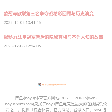
欧冠与欧联第三名争夺战精彩回顾与历史演变
2025-12-08 13:41:45
揭秘21法甲冠军背后的隐秘真相与不为人知的故事
2025-12-08 12:14:06
博鱼·(boyu)体育官方网站-BOYU SPORTS(web-
boyusports.com)隶属于boyu博鱼电竞是最大的在线娱乐公
司之一，提供「综合体育、官方网站、登录入口、boyu博