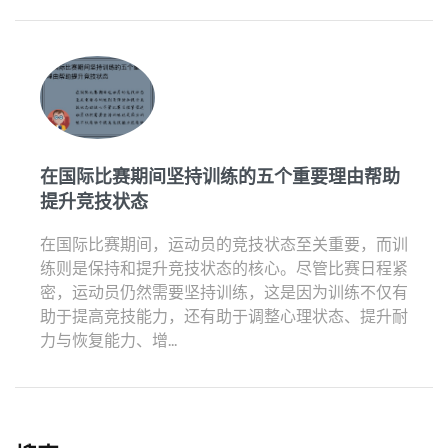
在国际比赛期间坚持训练的五个重要理由帮助
提升竞技状态
在国际比赛期间，运动员的竞技状态至关重要，而训
练则是保持和提升竞技状态的核心。尽管比赛日程紧
密，运动员仍然需要坚持训练，这是因为训练不仅有
助于提高竞技能力，还有助于调整心理状态、提升耐
力与恢复能力、增...