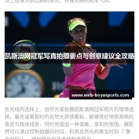
觉上迅速识别出她的身份，并强化她的冠军气质。
在光线的选择上，自然光是拍摄凯斯澳网冠军照片的理想选
择。晨光或黄昏时的自然光质感柔和，能够很好地照亮她的
面庞与肢体线条，同时创造出一种温暖、亲和的氛围。摄影
师可以通过控制拍摄的时间，利用自然光的黄金时刻（“黄
金时段”），增加照片的艺术感和表现力。