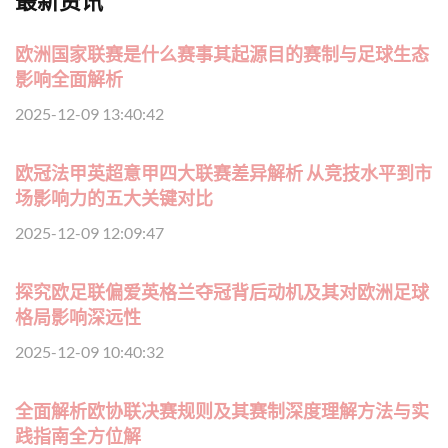
最新资讯
欧洲国家联赛是什么赛事其起源目的赛制与足球生态
影响全面解析
2025-12-09 13:40:42
欧冠法甲英超意甲四大联赛差异解析 从竞技水平到市
场影响力的五大关键对比
2025-12-09 12:09:47
探究欧足联偏爱英格兰夺冠背后动机及其对欧洲足球
格局影响深远性
2025-12-09 10:40:32
全面解析欧协联决赛规则及其赛制深度理解方法与实
践指南全方位解