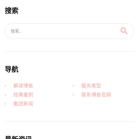
搜索
搜索...
导航
解读博鱼
服务类型
经典案例
联系博鱼官网
集团新闻