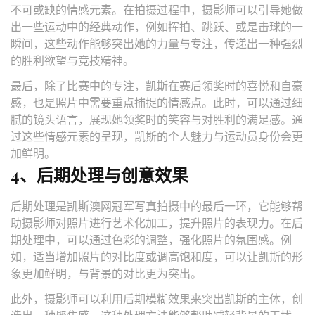
不可或缺的情感元素。在拍摄过程中，摄影师可以引导她做
出一些运动中的经典动作，例如挥拍、跳跃、或是击球的一
瞬间，这些动作能够突出她的力量与专注，传递出一种强烈
的胜利欲望与竞技精神。
最后，除了比赛中的专注，凯斯在赛后领奖时的喜悦和自豪
感，也是照片中需要重点捕捉的情感点。此时，可以通过细
腻的镜头语言，展现她领奖时的笑容与对胜利的满足感。通
过这些情感元素的呈现，凯斯的个人魅力与运动员身份会更
加鲜明。
4、后期处理与创意效果
后期处理是凯斯澳网冠军写真拍摄中的最后一环，它能够帮
助摄影师对照片进行艺术化加工，提升照片的表现力。在后
期处理中，可以通过色彩的调整，强化照片的氛围感。例
如，适当增加照片的对比度或调高饱和度，可以让凯斯的形
象更加鲜明，与背景的对比更为突出。
此外，摄影师可以利用后期模糊效果来突出凯斯的主体，创