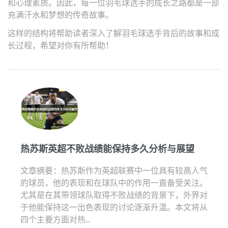
和心理素质。因此，每一位羽毛球选手的成长之路都是一部
充满汗水和梦想的传奇故事。
这样的结构将帮助读者深入了解羽毛球选手背后的故事和成
长过程，希望对你有所帮助！
热苏斯英超不败战绩能保持多久分析与展望
文章摘要：热苏斯作为英超联赛中一位具有较高人气
的球员，他的表现和在球队中的作用一直备受关注。
尤其是在其带领球队取得不败战绩的背景下，外界对
于他能保持这一出色表现的讨论逐渐升温。本文将从
四个主要方面对热...