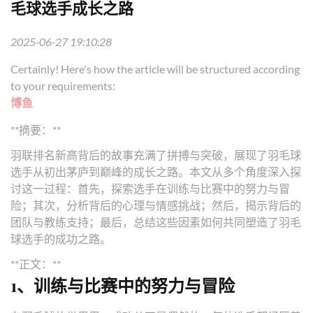
毛球选手成长之路
2025-06-27 19:10:28
Certainly! Here's how the article will be structured according
to your requirements:
博鱼
**摘要：**
羽联排名新高背后的故事充满了拼搏与突破，展现了羽毛球
选手从初出茅庐到巅峰的成长之路。本文从多个角度深入探
讨这一过程：首先，探索选手在训练与比赛中的努力与冒
险；其次，分析背后的心理与情感挑战；然后，揭示背后的
团队与教练支持；最后，总结这些因素如何共同塑造了羽毛
球选手的成功之路。
**正文：**
1、训练与比赛中的努力与冒险