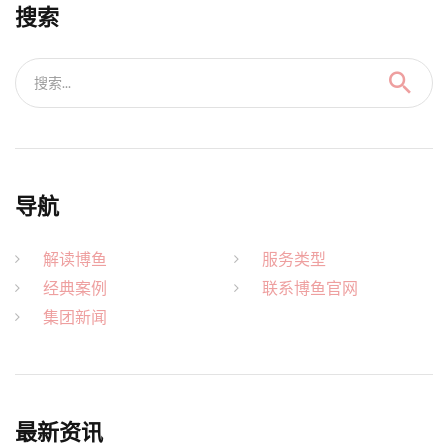
搜索
搜索...
导航
解读博鱼
服务类型
经典案例
联系博鱼官网
集团新闻
最新资讯