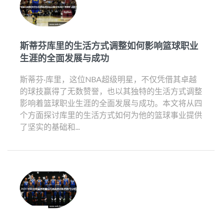
斯蒂芬库里的生活方式调整如何影响篮球职业
生涯的全面发展与成功
斯蒂芬·库里，这位NBA超级明星，不仅凭借其卓越
的球技赢得了无数赞誉，也以其独特的生活方式调整
影响着篮球职业生涯的全面发展与成功。本文将从四
个方面探讨库里的生活方式如何为他的篮球事业提供
了坚实的基础和...