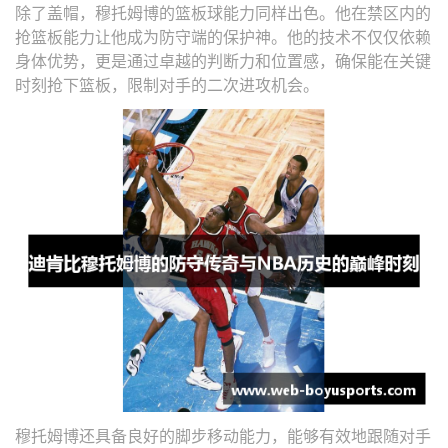
除了盖帽，穆托姆博的篮板球能力同样出色。他在禁区内的
抢篮板能力让他成为防守端的保护神。他的技术不仅仅依赖
身体优势，更是通过卓越的判断力和位置感，确保能在关键
时刻抢下篮板，限制对手的二次进攻机会。
穆托姆博还具备良好的脚步移动能力，能够有效地跟随对手