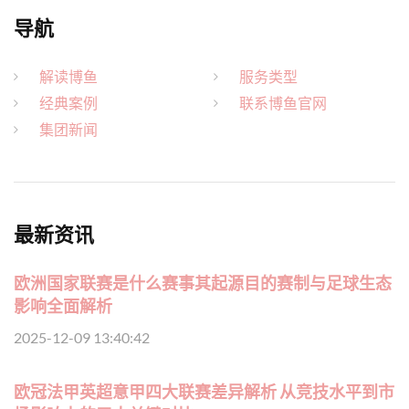
导航
解读博鱼
服务类型
经典案例
联系博鱼官网
集团新闻
最新资讯
欧洲国家联赛是什么赛事其起源目的赛制与足球生态
影响全面解析
2025-12-09 13:40:42
欧冠法甲英超意甲四大联赛差异解析 从竞技水平到市