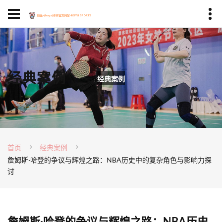
经典案例
首页
经典案例
詹姆斯·哈登的争议与辉煌之路：NBA历史中的复杂角色与影响力探
讨
詹姆斯·哈登的争议与辉煌之路：NBA历史