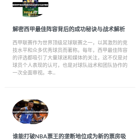
解密西甲最佳阵容背后的成功秘诀与战术解析
西甲联赛作为世界顶级足球联赛之一，以其激烈的竞
技水平和众多优秀球员而著称。每年，西甲最佳阵容
的评选都吸引了大量球迷和媒体的关注，这不仅是对
球员个人表现的认可，也是对球队战术和团队协作的
一次全面审视。本...
谁能打破NBA票王的垄断地位成为新的票房吸