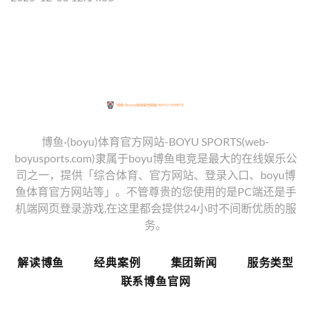
博鱼·(boyu)体育官方网站-BOYU SPORTS(web-
boyusports.com)隶属于boyu博鱼电竞是最大的在线娱乐公
司之一，提供「综合体育、官方网站、登录入口、boyu博
鱼体育官方网站等」。不管尊贵的您使用的是PC端还是手
机端网页登录游戏,在这里都会提供24小时不间断优质的服
务。
解读博鱼
经典案例
集团新闻
服务类型
联系博鱼官网