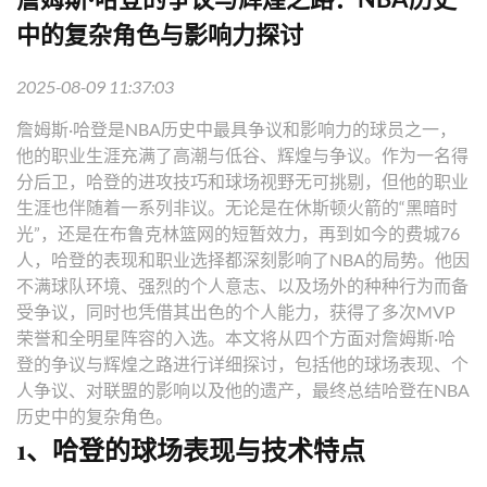
中的复杂角色与影响力探讨
2025-08-09 11:37:03
詹姆斯·哈登是NBA历史中最具争议和影响力的球员之一，
他的职业生涯充满了高潮与低谷、辉煌与争议。作为一名得
分后卫，哈登的进攻技巧和球场视野无可挑剔，但他的职业
生涯也伴随着一系列非议。无论是在休斯顿火箭的“黑暗时
光”，还是在布鲁克林篮网的短暂效力，再到如今的费城76
人，哈登的表现和职业选择都深刻影响了NBA的局势。他因
不满球队环境、强烈的个人意志、以及场外的种种行为而备
受争议，同时也凭借其出色的个人能力，获得了多次MVP
荣誉和全明星阵容的入选。本文将从四个方面对詹姆斯·哈
登的争议与辉煌之路进行详细探讨，包括他的球场表现、个
人争议、对联盟的影响以及他的遗产，最终总结哈登在NBA
历史中的复杂角色。
1、哈登的球场表现与技术特点