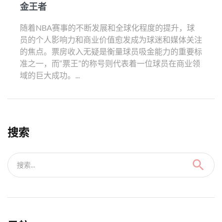
金王者
随着NBA赛事的不断发展和全球化程度的提升，球
员的个人影响力和商业价值愈发成为球迷和媒体关注
的焦点。票房收入无疑是衡量球员吸金能力的重要标
准之一，而“票王”的称号则代表着一位球员在商业领
域的巨大成功。...
搜索
搜索...