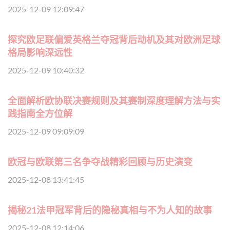
2025-12-09 12:09:47
探究欧足联偏爱英格兰夺冠背后动机及其对欧洲足球
格局影响深远性
2025-12-09 10:40:32
全面解析欧协联决赛规则及其赛制深度理解方法与实
践指南全方位解
2025-12-09 09:09:09
欧冠与欧联第三名争夺战精彩回顾与历史演变
2025-12-08 13:41:45
揭秘21法甲冠军背后的隐秘真相与不为人知的故事
2025-12-08 12:14:06