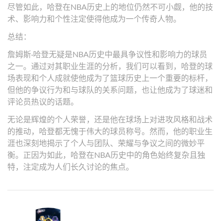
尽管如此，哈登在NBA历史上的地位仍然不可小觑，他的技
术、影响力和个性注定使得他成为一个传奇人物。
总结：
詹姆斯·哈登无疑是NBA历史中最具争议性和影响力的球员
之一。通过对其职业生涯的分析，我们可以看到，哈登的球
场表现和个人成就使他成为了篮球历史上一个重要的标杆，
但他的争议行为和与球队的关系问题，也让他成为了球迷和
评论员热议的话题。
无论是辉煌的个人荣誉，还是他在球场上对进攻风格和战术
的推动，哈登都无愧于伟大的球员称号。然而，他的职业生
涯也深刻地揭示了个人与团队、荣耀与争议之间的微妙平
衡。正因为如此，哈登在NBA历史中的角色始终复杂且独
特，注定成为人们长久讨论的焦点。