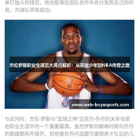
单打独斗的球员，他也能够在团队合作中充分发挥自己的作
用，为球队带来成功。
与此同时，杰伦·罗斯与“篮球之神”迈克尔·乔丹的关系也是
他职业生涯中的一个重要篇章。虽然罗斯的巅峰时期与乔丹
的巅峰期有所错开，但他曾在乔丹加盟华盛顿奇才队后的几