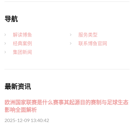
导航
解读博鱼
服务类型
经典案例
联系博鱼官网
集团新闻
最新资讯
欧洲国家联赛是什么赛事其起源目的赛制与足球生态
影响全面解析
2025-12-09 13:40:42