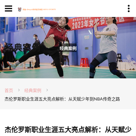
经典案例
首页
经典案例
杰伦罗斯职业生涯五大亮点解析：从天赋少年到NBA传奇之路
杰伦罗斯职业生涯五大亮点解析：从天赋少