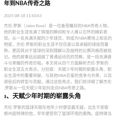
年到NBA传奇之路
2025-08-18 11:50:43
杰伦·罗斯（Jalen Rose）是一位备受瞩目的NBA传奇人物，
他的职业生涯充满了辉煌的瞬间和令人难以忘怀的精彩表
现。从一名充满天赋的少年球员，到成为NBA赛场上知名的
明星，杰伦·罗斯的职业生涯不仅仅是以其卓越的球技而著
称，更因其对于篮球的深刻理解以及独特的比赛风格而被铭
记。他的故事远远超越了普通运动员的范畴，是一段充满奋
斗与荣耀的传奇历程。本文将从四个方面解析杰伦·罗斯的
职业生涯五大亮点，分别是：天赋少年时期的崭露头角、职
业生涯中的重要突破、与其他NBA巨星的竞争与共荣，以及
退役后的转型与贡献。通过这些亮点，我们将详细了解杰伦
·罗斯从一位天赋少年如何走向NBA传奇之路。
1、天赋少年时期的崭露头角
杰伦·罗斯的篮球天赋在他年少时便显露无疑。出生于密歇
根州底特律的他，早年便受到了篮球环境的熏陶。底特律当