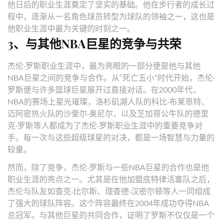
他日后的职业生涯奠定了坚实的基础。他在步行者的成长过
程中，逐渐从一名角色球员转型为球队的领袖之一，这也是
他职业生涯中最为关键的时刻之一。
3、与其他NBA巨星的竞争与共荣
杰伦·罗斯职业生涯中，最为亮眼的一部分便是他与其他
NBA巨星之间的竞争与合作。从“死亡五小”时代开始，杰伦·
罗斯便与许多篮球巨星展开过直接对话。在2000年代，
NBA的赛场上星光璀璨，洛杉矶湖人队的科比·布莱恩特、
迈阿密热火队的沙奎尔·奥尼尔，以及芝加哥公牛队的德里
克·罗斯等人都成为了杰伦·罗斯职业生涯中的重要竞争对
手。每一次与这些超级球星的对决，都是一场智慧与力量的
较量。
然而，除了竞争，杰伦·罗斯与一些NBA巨星的合作也是他
职业生涯的亮点之一。尤其是在他加盟底特律活塞队之后，
杰伦与队友如查克·比尔斯、理查德·汉密尔顿等人一同组成
了强大的球队阵容。这个阵容最终在2004年成功夺得NBA
总冠军。与其他巨星的共同合作，证明了罗斯不仅仅是一个