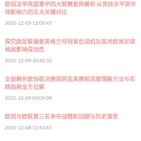
欧冠法甲英超意甲四大联赛差异解析 从竞技水平到市
场影响力的五大关键对比
2025-12-09 12:09:47
探究欧足联偏爱英格兰夺冠背后动机及其对欧洲足球
格局影响深远性
2025-12-09 10:40:32
全面解析欧协联决赛规则及其赛制深度理解方法与实
践指南全方位解
2025-12-09 09:09:09
欧冠与欧联第三名争夺战精彩回顾与历史演变
2025-12-08 13:41:45