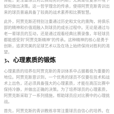
如何做出决策。这一哲学理念的传承，使得阿贾克斯青训出
来的球员普遍具备了较高的战术素养和比赛智慧。
此外，阿贾克斯还特别注重通过历史和文化的熏陶，将俱乐
部的精神和价值观融入到球员的成长过程中。无论是通过与
老一辈球员的互动，还是通过观看经典比赛录像，年轻球员
都能感受到“阿贾克斯精神”的传承。这种精神的核心是勇于
创新，追求完美的足球艺术以及在场上始终保持对胜利的渴
望。
3、心理素质的锻炼
心理素质的培养在阿贾克斯的青训体系中占据着极为重要的
地位。阿贾克斯意识到，一个优秀的球员不仅要在技术和战
术上出色，还必须具备强大的心理素质，才能在高压比赛中
保持冷静，并做出正确的决策。为了培养球员的心理素质，
阿贾克斯采取了一系列措施，帮助球员应对比赛中的心理挑
战。
首先，阿贾克斯的青训教练非常注重球员自信心的培养。在