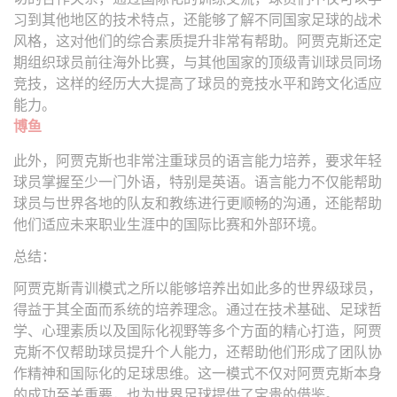
习到其他地区的技术特点，还能够了解不同国家足球的战术
风格，这对他们的综合素质提升非常有帮助。阿贾克斯还定
期组织球员前往海外比赛，与其他国家的顶级青训球员同场
竞技，这样的经历大大提高了球员的竞技水平和跨文化适应
能力。
博鱼
此外，阿贾克斯也非常注重球员的语言能力培养，要求年轻
球员掌握至少一门外语，特别是英语。语言能力不仅能帮助
球员与世界各地的队友和教练进行更顺畅的沟通，还能帮助
他们适应未来职业生涯中的国际比赛和外部环境。
总结：
阿贾克斯青训模式之所以能够培养出如此多的世界级球员，
得益于其全面而系统的培养理念。通过在技术基础、足球哲
学、心理素质以及国际化视野等多个方面的精心打造，阿贾
克斯不仅帮助球员提升个人能力，还帮助他们形成了团队协
作精神和国际化的足球思维。这一模式不仅对阿贾克斯本身
的成功至关重要，也为世界足球提供了宝贵的借鉴。