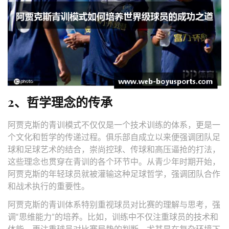
2、哲学理念的传承
阿贾克斯的青训模式不仅仅是一个技术训练的体系，更是一
个文化和哲学的传递过程。俱乐部自成立以来便强调团队足
球和足球艺术的结合，崇尚控球、传球和高压逼抢的打法，
这些理念也贯穿在青训的各个环节中。从青少年时期开始，
阿贾克斯的年轻球员就被灌输这种足球哲学，强调团队合作
和战术执行的重要性。
阿贾克斯的青训体系特别重视球员对比赛的理解与思考，强
调“思维能力”的培养。比如，训练中不仅注重球员的技术和
体能，更注重球员对比赛局势的判断，尤其是在复杂环境下