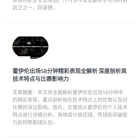
后卫之一，阿诺德...
霍伊伦出场58分钟精彩表现全解析 深度剖析其
技术特点与比赛影响力
文章摘要：本文将全面解析霍伊伦在出场58分钟中
的精彩表现，重点剖析他在技术特点上的优势以及对
比赛的深远影响。首先，文章将从霍伊伦的个人技术
特点进行详细分析，具体探讨其控球、传球和突破能
力如何帮助球队创...