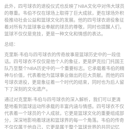
此外，四号球衣的退役仪式也反映了NBA文化中对伟大球员
的尊重。韦伯不仅在球场上取得了巨大成就，更在球场外积
极推动社会公益和篮球文化的发展。他的四号球衣退役象征
着对所有为篮球事业奉献的球员的尊敬，同时也提醒人们，
篮球不仅仅是竞技，更是一种文化和情感的表达。
总结：
克里斯·韦伯与四号球衣的传奇故事是篮球历史中的一段佳
话。四号球衣不仅仅是他个人的象征，更是萨克拉门托国王
队乃至整个NBA历史中的一个重要标志。它承载着韦伯的精
神与价值，代表着他为篮球事业做出的巨大贡献。而他的四
号球衣退役，更是象征着一个时代的结束，同时也为后人留
下了深刻的文化遗产。
通过对克里斯·韦伯与四号球衣的深入解析，我们可以更清
楚地看到篮球运动所承载的丰富内涵与情感。四号球衣不仅
代表着一个球员的个人成就，它更是篮球文化的重要组成部
分，深深地影响着球迷和篮球界的每一个角落。韦伯的传奇
不仅仅属于他自己，它更是属于整个篮球世界的共同记忆