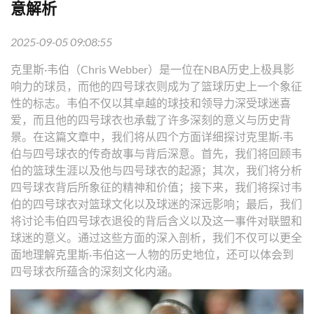
意解析
2025-09-05 09:08:55
克里斯·韦伯（Chris Webber）是一位在NBA历史上极具影
响力的球员，而他的四号球衣则成为了篮球历史上一个象征
性的标志。韦伯不仅以其卓越的球技和领导力深受球迷喜
爱，而且他的四号球衣也承载了许多深刻的意义与历史背
景。在这篇文章中，我们将从四个方面详细探讨克里斯·韦
伯与四号球衣的传奇故事与背后深意。首先，我们将回顾韦
伯的篮球生涯以及他与四号球衣的起源；其次，我们将分析
四号球衣背后所象征的精神和价值；接下来，我们将探讨韦
伯的四号球衣对篮球文化以及球迷的深远影响；最后，我们
将讨论韦伯四号球衣退役的背后含义以及这一事件对联盟和
球迷的意义。通过这些方面的深入剖析，我们不仅可以更全
面地理解克里斯·韦伯这一人物的历史地位，还可以体会到
四号球衣所蕴含的深刻文化内涵。