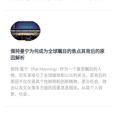
佩特曼宁为何成为全球瞩目的焦点其背后的原
因解析
佩特·曼宁（Pat Manning）作为一个备受瞩目的人
物，近年来吸引了全球媒体和公众的关注。其背后的
原因不仅仅是其个性鲜明和创新精神，更与社会、政
治以及文化等多方面的因素息息相关。从其个人背
景、社会...