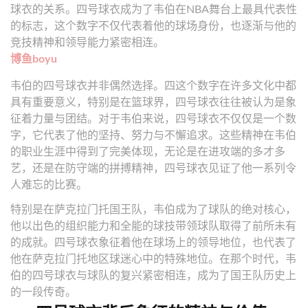
球衣的关系。四号球衣成为了韦伯在NBA舞台上最具代表性
的标志，这个数字不仅代表着他的球场身份，也逐渐与他的
竞技精神和领导能力紧密相连。
博鱼boyu
韦伯的四号球衣并非偶然选择。四这个数字在许多文化中都
具有重要意义，特别是在篮球界，四号球衣往往被认为是象
征着力量与团结。对于韦伯来说，四号球衣不仅仅是一个数
字，它代表了他的坚持、努力与不懈追求。这些精神在韦伯
的职业生涯中得到了完美体现，无论是在进攻端的多才多
艺，还是在防守端的拼搏精神，四号球衣见证了他一系列令
人难忘的比赛。
特别是在萨克拉门托国王队，韦伯成为了球队的绝对核心，
他以出色的组织能力和全能的球技带领球队取得了前所未有
的成就。四号球衣象征着他在球场上的领导地位，也代表了
他在萨克拉门托地区球迷心中的特殊地位。在那个时代，韦
伯的四号球衣与球队的复兴紧密相连，成为了国王队历史上
的一段传奇。