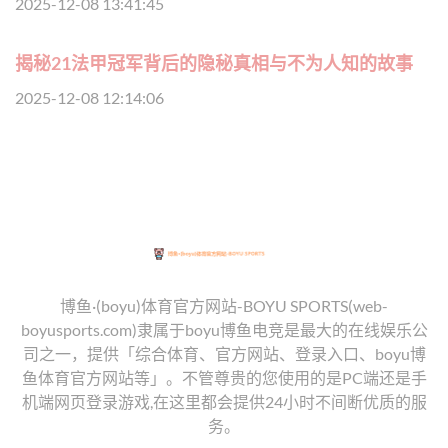
2025-12-08 13:41:45
揭秘21法甲冠军背后的隐秘真相与不为人知的故事
2025-12-08 12:14:06
博鱼·(boyu)体育官方网站-BOYU SPORTS(web-
boyusports.com)隶属于boyu博鱼电竞是最大的在线娱乐公
司之一，提供「综合体育、官方网站、登录入口、boyu博
鱼体育官方网站等」。不管尊贵的您使用的是PC端还是手
机端网页登录游戏,在这里都会提供24小时不间断优质的服
务。