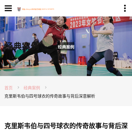
经典案例
首页
经典案例
克里斯韦伯与四号球衣的传奇故事与背后深意解析
克里斯韦伯与四号球衣的传奇故事与背后深