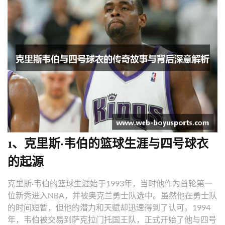
1、克里斯·韦伯的篮球生涯与四号球衣
的起源
克里斯·韦伯的篮球生涯始于1993年，当时他作为首轮第一
位新秀进入NBA，并被奥克兰勇士队选中。虽然他在勇士队
的时间短暂，但他的潜力和天赋却迅速得到了认可。1994
年，韦伯被交易到萨克拉门托国王队，正式开始了他与四号