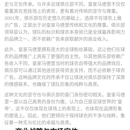
史与文化传承。与许多足球俱乐部不同，皇家马德里不仅仅
看重其在竞技场上的表现，更有着对传统的坚守与尊重。
2001年，俱乐部在历史悠久的基础上，选择不在球衣上展
示广告，正是出于对皇家马德里传统和文化的尊重。俱乐部
领导层认为，球队的标识和球衣本身就已是全球最具影响力
的品牌之一，而不依赖广告来获取额外的商业收入。
此外，皇家马德里拥有庞大的全球粉丝基础，这让他们在球
衣的品牌推广上具有了更强的自主性。与其他俱乐部依赖广
告收入不同，皇家马德里当时的球衣自带强大的品牌效应，
俱乐部可以通过其他途径获得资金支持，而不必依赖于球衣
广告。这种品牌文化的传承不仅让球迷对俱乐部保持了深厚
的情感联系，也确保了球队形象的纯粹与高贵。
这种文化的坚守也与俱乐部的豪门身份密切相关。皇家马德
里一直以自己高贵的身份为傲，认为自己是足球世界的“皇
帝”，这不仅仅体现在球场上的表现上，也体现在品牌形象
的塑造上。因此，他们更倾向于保持球衣的干净与纯粹，象
征着一种无与伦比的卓越与高贵。