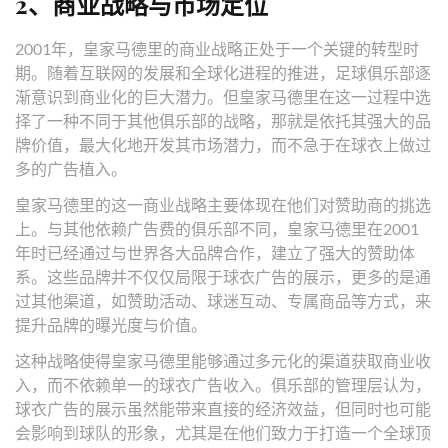
2、商业战略与市场定位
2001年，皇家马德里的商业战略正处于一个关键的转型时
期。随着互联网的发展和全球化进程的推进，足球俱乐部逐
渐意识到商业化的巨大潜力。但皇家马德里在这一过程中选
择了一种不同于其他俱乐部的战略，那就是依托其强大的品
牌价值，最大化地开发其市场潜力，而不急于在球衣上做过
多的广告植入。
皇家马德里的这一商业战略主要体现在他们对赞助商的挑选
上。与其他依赖广告费的俱乐部不同，皇家马德里在2001
年时已经通过与世界各大品牌合作，建立了强大的赞助体
系。这些品牌并不仅仅局限于球衣广告的展示，更多的是通
过其他渠道，如赞助活动、球迷互动、专属商品等方式，来
提升品牌的曝光度与价值。
这种战略使得皇家马德里能够通过多元化的渠道获取商业收
入，而不依赖单一的球衣广告收入。俱乐部的管理层认为，
球衣广告的展示虽然能带来直接的经济效益，但同时也可能
会影响到球队的形象，尤其是在他们致力于打造一个全球顶