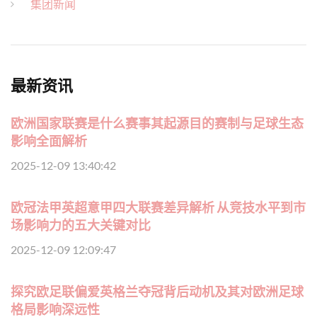
集团新闻
最新资讯
欧洲国家联赛是什么赛事其起源目的赛制与足球生态
影响全面解析
2025-12-09 13:40:42
欧冠法甲英超意甲四大联赛差异解析 从竞技水平到市
场影响力的五大关键对比
2025-12-09 12:09:47
探究欧足联偏爱英格兰夺冠背后动机及其对欧洲足球
格局影响深远性