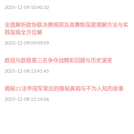
2025-12-09 10:40:32
全面解析欧协联决赛规则及其赛制深度理解方法与实
践指南全方位解
2025-12-09 09:09:09
欧冠与欧联第三名争夺战精彩回顾与历史演变
2025-12-08 13:41:45
揭秘21法甲冠军背后的隐秘真相与不为人知的故事
2025-12-08 12:14:06