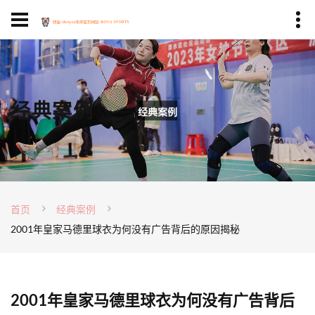
经典案例
首页
经典案例
2001年皇家马德里球衣为何没有广告背后的原因揭秘
2001年皇家马德里球衣为何没有广告背后