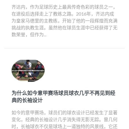
齐达内，作为足球历史上最具传奇色彩的球员之一，
在退役后选择走上了教练之路。2016年，齐达内成
为皇家马德里的主教练，开始了他的一段辉煌而充满
挑战的执教生涯。虽然他在球员生涯中已经获得了无
数荣誉，但作为...
为什么如今意甲赛场球员球衣几乎不再见到经
典的长袖设计
如今的意甲赛场，球员们的球衣设计已经发生了显著
变化，经典的长袖设计几乎消失得无影无踪。曾几何
时，长袖球衣不仅是球场上一道独特的风景线，它还