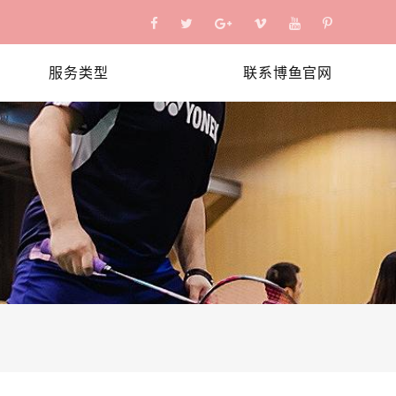
服务类型
联系博鱼官网