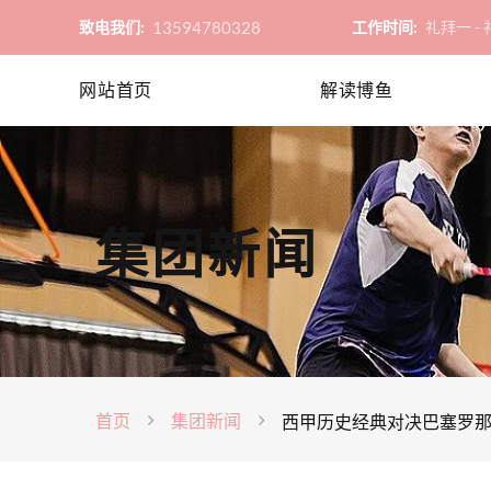
13594780328
致电我们:
工作时间:
礼拜一 - 礼
网站首页
解读博鱼
集团新闻
首页
集团新闻
西甲历史经典对决巴塞罗