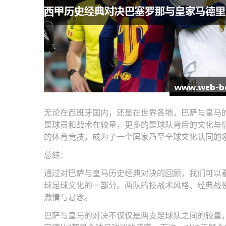
无论在西班牙国内，还是在世界各地，巴萨与皇马
是球员和战术在较量，更多的是球队背后的文化与
的体育竞技，成为了一个国家乃至全球文化认同的
总结：
通过对巴萨与皇马历史经典对决的回顾，我们可以
球足球文化的一部分。两队的技战术风格、经典战役
激情与悬念。
巴萨与皇马的对决不仅仅是两支足球队之间的较量