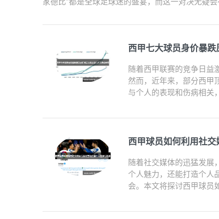
家德比”都是全球足球迷的盛宴，而这一对决无疑
西甲七大球员身价暴跌
随着西甲联赛的竞争日益
然而，近年来，部分西甲
与个人的表现和伤病相关，
西甲球员如何利用社交
随着社交媒体的迅猛发展
个人魅力，还能打造个人
会。本文将探讨西甲球员如