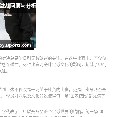
的对决总是能吸引无数球迷的关注。在这些比赛中，不仅仅
情感在碰撞。这种比赛对全球足球文化的影响，超越了单纯
象征。
看到，这不仅仅是一场关于胜负的比赛，更是西班牙乃至全
、球员对决以及文化背景使得每一场“国家德比”都充满了
，它代表了西甲联赛乃至整个足球世界的精髓。每一场“国