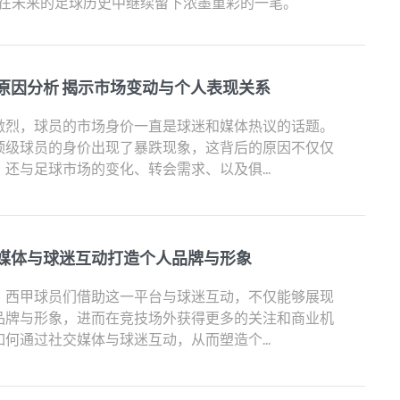
会在未来的足球历史中继续留下浓墨重彩的一笔。
原因分析 揭示市场变动与个人表现关系
激烈，球员的市场身价一直是球迷和媒体热议的话题。
顶级球员的身价出现了暴跌现象，这背后的原因不仅仅
还与足球市场的变化、转会需求、以及俱...
媒体与球迷互动打造个人品牌与形象
，西甲球员们借助这一平台与球迷互动，不仅能够展现
品牌与形象，进而在竞技场外获得更多的关注和商业机
何通过社交媒体与球迷互动，从而塑造个...