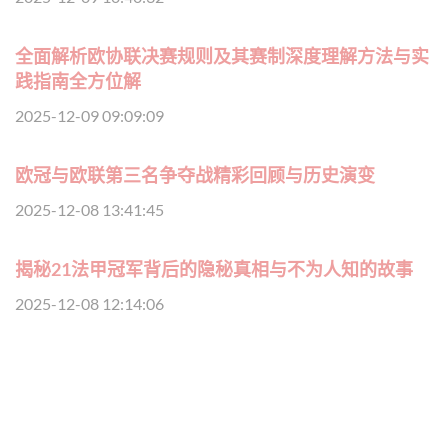
全面解析欧协联决赛规则及其赛制深度理解方法与实
践指南全方位解
2025-12-09 09:09:09
欧冠与欧联第三名争夺战精彩回顾与历史演变
2025-12-08 13:41:45
揭秘21法甲冠军背后的隐秘真相与不为人知的故事
2025-12-08 12:14:06