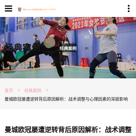
经典案例
首页
经典案例
曼城欧冠屡遭逆转背后原因解析：战术调整与心理因素的深层影响
曼城欧冠屡遭逆转背后原因解析：战术调整